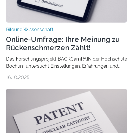
Bildung Wissenschaft
Online-Umfrage: Ihre Meinung zu
Rückenschmerzen Zählt!
Das Forschungsprojekt BACKCamPAIN der Hochschule
Bochum untersucht Einstellungen, Erfahrungen und
Mythen rund um Rückenschmerzen. Rückenschmerzen
16.10.2025
gehören zu den häufigsten gesundheitlichen
Beschwerden in Deutschland. Doch wie Menschen über
Rückenschmerzen denken und welche Erfahrungen sie
damit gemacht haben, kann entscheidend
beeinflussen, wie Schmerzen verlaufen und welche
Therapien wirken. Diese individuellen Überzeugungen
stehen im Mittelpunkt einer aktuellen Studie der
Hochschule Bochum. Im Rahmen des