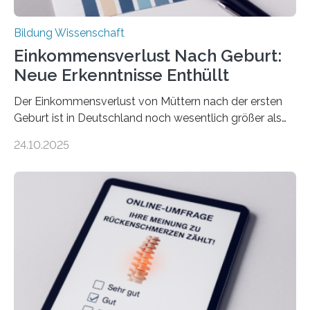
Bildung Wissenschaft
Einkommensverlust Nach Geburt:
Neue Erkenntnisse Enthüllt
Der Einkommensverlust von Müttern nach der ersten
Geburt ist in Deutschland noch wesentlich größer als
bisher angenommen. Mütter verdienen im vierten Jahr
24.10.2025
nach der Geburt durchschnittlich fast 30.000 Euro
weniger als gleichaltrige Frauen noch ohne Kinder – mit
langfristigen Auswirkungen auf Karriere und die spätere
Rente. Bisherige Schätzungen lagen bei rund 20.000
Euro und damit etwa 30 Prozent zu niedrig. Zu diesem
Ergebnis kommt eine neue Studie des ZEW Mannheim
mit der Universität Tilburg. „Werden Frauen unter 30
Jahren erstmals…