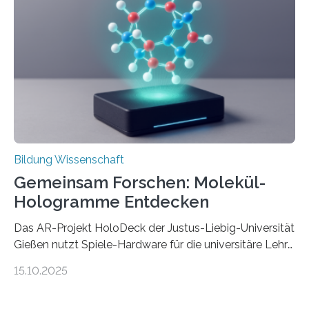
Forschung von Gianluca Carnabuci, Professor of
Organizational Behavior an der ESMT Berlin, und
Balázs Kovács, Professor an der Yale School of
Management. Die Forscher kommen zu dem Schluss,
dass Patente…
Bildung Wissenschaft
Gemeinsam Forschen: Molekül-
Hologramme Entdecken
Das AR-Projekt HoloDeck der Justus-Liebig-Universität
Gießen nutzt Spiele-Hardware für die universitäre Lehre
Die vor allem aus Computer- und Handyspielen
15.10.2025
bekannte Augmented-Reality-Technologie (AR) hält
Einzug in universitäre Lehre: Das an der Justus-Liebig-