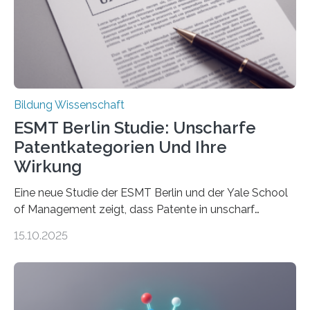
Promotionsprojekts „BACKCamPAIN“ führt die
Doktorandin Deborah Jost (Hochschule Bochum,
Promotionskolleg NRW) derzeit eine Online-Umfrage
durch. Ziel ist es, herauszufinden,…
Bildung Wissenschaft
ESMT Berlin Studie: Unscharfe
Patentkategorien Und Ihre
Wirkung
Eine neue Studie der ESMT Berlin und der Yale School
of Management zeigt, dass Patente in unscharf
abgegrenzten, sich überlappenden Kategorien deutlich
15.10.2025
häufiger zu bahnbrechenden Innovationen führen und
langfristig größeren wirtschaftlichen Wert schaffen als
solche in klar definierten Bereichen. Bahnbrechende
Erfindungen entstehen besonders dann, wenn
Wissenskategorien verschwimmen. Das zeigt neue