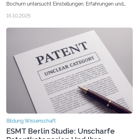
Bochum untersucht Einstellungen, Erfahrungen und
Mythen rund um Rückenschmerzen. Rückenschmerzen
16.10.2025
gehören zu den häufigsten gesundheitlichen
Beschwerden in Deutschland. Doch wie Menschen über
Rückenschmerzen denken und welche Erfahrungen sie
damit gemacht haben, kann entscheidend
beeinflussen, wie Schmerzen verlaufen und welche
Therapien wirken. Diese individuellen Überzeugungen
stehen im Mittelpunkt einer aktuellen Studie der
Hochschule Bochum. Im Rahmen des
Promotionsprojekts „BACKCamPAIN“ führt die
Doktorandin Deborah Jost (Hochschule Bochum,
Promotionskolleg NRW) derzeit eine Online-Umfrage
durch. Ziel ist es, herauszufinden,…
Bildung Wissenschaft
ESMT Berlin Studie: Unscharfe