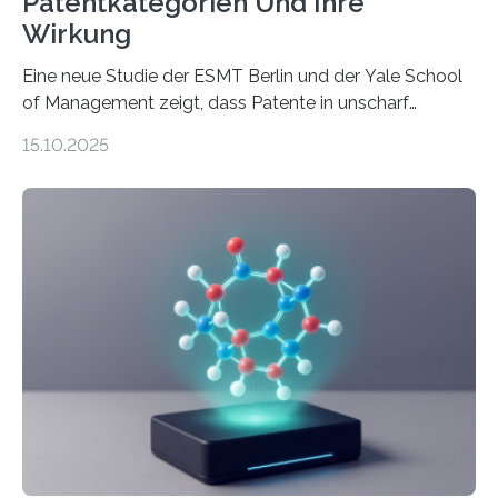
Patentkategorien Und Ihre
Wirkung
Eine neue Studie der ESMT Berlin und der Yale School
of Management zeigt, dass Patente in unscharf
abgegrenzten, sich überlappenden Kategorien deutlich
15.10.2025
häufiger zu bahnbrechenden Innovationen führen und
langfristig größeren wirtschaftlichen Wert schaffen als
solche in klar definierten Bereichen. Bahnbrechende
Erfindungen entstehen besonders dann, wenn
Wissenskategorien verschwimmen. Das zeigt neue
Forschung von Gianluca Carnabuci, Professor of
Organizational Behavior an der ESMT Berlin, und
Balázs Kovács, Professor an der Yale School of
Management. Die Forscher kommen zu dem Schluss,
dass Patente…