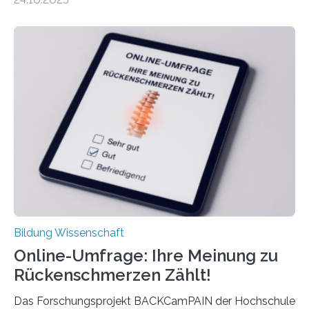
nach der Geburt durchschnittlich fast 30.000 Euro
weniger als gleichaltrige Frauen noch ohne Kinder – mit
langfristigen Auswirkungen auf Karriere und die spätere
Rente. Bisherige Schätzungen lagen bei rund 20.000
Euro und damit etwa 30 Prozent zu niedrig. Zu diesem
Ergebnis kommt eine neue Studie des ZEW Mannheim
mit der Universität Tilburg. „Werden Frauen unter 30
Jahren erstmals…
Bildung Wissenschaft
Online-Umfrage: Ihre Meinung zu
Rückenschmerzen Zählt!
Das Forschungsprojekt BACKCamPAIN der Hochschule