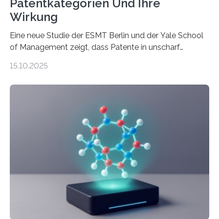
Patentkategorien Und Ihre
Wirkung
Eine neue Studie der ESMT Berlin und der Yale School
of Management zeigt, dass Patente in unscharf
abgegrenzten, sich überlappenden Kategorien deutlich
15.10.2025
häufiger zu bahnbrechenden Innovationen führen und
langfristig größeren wirtschaftlichen Wert schaffen als
solche in klar definierten Bereichen. Bahnbrechende
Erfindungen entstehen besonders dann, wenn
Wissenskategorien verschwimmen. Das zeigt neue
Forschung von Gianluca Carnabuci, Professor of
Organizational Behavior an der ESMT Berlin, und
Balázs Kovács, Professor an der Yale School of
Management. Die Forscher kommen zu dem Schluss,
dass Patente…