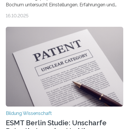
Bochum untersucht Einstellungen, Erfahrungen und
Mythen rund um Rückenschmerzen. Rückenschmerzen
16.10.2025
gehören zu den häufigsten gesundheitlichen
Beschwerden in Deutschland. Doch wie Menschen über
Rückenschmerzen denken und welche Erfahrungen sie
damit gemacht haben, kann entscheidend
beeinflussen, wie Schmerzen verlaufen und welche
Therapien wirken. Diese individuellen Überzeugungen
stehen im Mittelpunkt einer aktuellen Studie der
Hochschule Bochum. Im Rahmen des
Promotionsprojekts „BACKCamPAIN“ führt die
Doktorandin Deborah Jost (Hochschule Bochum,
Promotionskolleg NRW) derzeit eine Online-Umfrage
durch. Ziel ist es, herauszufinden,…
Bildung Wissenschaft
ESMT Berlin Studie: Unscharfe