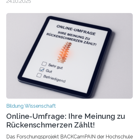
24.10.2025
nach der Geburt durchschnittlich fast 30.000 Euro
weniger als gleichaltrige Frauen noch ohne Kinder – mit
langfristigen Auswirkungen auf Karriere und die spätere
Rente. Bisherige Schätzungen lagen bei rund 20.000
Euro und damit etwa 30 Prozent zu niedrig. Zu diesem
Ergebnis kommt eine neue Studie des ZEW Mannheim
mit der Universität Tilburg. „Werden Frauen unter 30
Jahren erstmals…
Bildung Wissenschaft
Online-Umfrage: Ihre Meinung zu
Rückenschmerzen Zählt!
Das Forschungsprojekt BACKCamPAIN der Hochschule