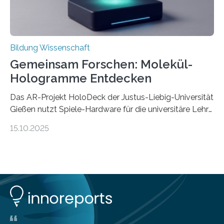
Bildung Wissenschaft
Gemeinsam Forschen: Molekül-
Hologramme Entdecken
Das AR-Projekt HoloDeck der Justus-Liebig-Universität
Gießen nutzt Spiele-Hardware für die universitäre Lehre
Die vor allem aus Computer- und Handyspielen
15.10.2025
bekannte Augmented-Reality-Technologie (AR) hält
Einzug in universitäre Lehre: Das an der Justus-Liebig-
Universität Gießen geförderte Projekt „HoloDeck:
Molekulare Hologramme in der Lehre“ ermöglicht es,
komplexe molekulare Zusammenhänge sichtbar zu
machen. Mehrere Personen können dabei gemeinsam
auf einer speziellen faltbaren Arbeitsoberfläche ein
computererzeugtes, für alle Teilnehmer aus der jeweils