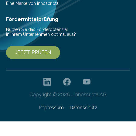
individuellen Perspektive sichtbares 3D-Hologramm
Eine Marke von innoscripta
betrachten. In diesem Wintersemester erhalten
interessierte Studierende bei zwei Terminen…
Fördermittelprüfung
Nutzen Sie das Förderpotenzial
in Ihrem Unternehmen optimal aus?
JETZT PRÜFEN
Copyright © 2026 - innoscripta AG
Impressum
Datenschutz