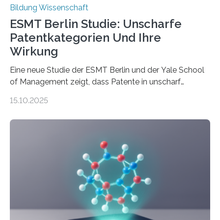
Bildung Wissenschaft
ESMT Berlin Studie: Unscharfe
Patentkategorien Und Ihre
Wirkung
Eine neue Studie der ESMT Berlin und der Yale School
of Management zeigt, dass Patente in unscharf
abgegrenzten, sich überlappenden Kategorien deutlich
15.10.2025
häufiger zu bahnbrechenden Innovationen führen und
langfristig größeren wirtschaftlichen Wert schaffen als
solche in klar definierten Bereichen. Bahnbrechende
Erfindungen entstehen besonders dann, wenn
Wissenskategorien verschwimmen. Das zeigt neue
Forschung von Gianluca Carnabuci, Professor of
Organizational Behavior an der ESMT Berlin, und
Balázs Kovács, Professor an der Yale School of
Management. Die Forscher kommen zu dem Schluss,
dass Patente…