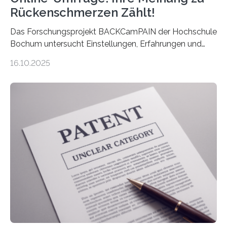
Rückenschmerzen Zählt!
Das Forschungsprojekt BACKCamPAIN der Hochschule
Bochum untersucht Einstellungen, Erfahrungen und
Mythen rund um Rückenschmerzen. Rückenschmerzen
16.10.2025
gehören zu den häufigsten gesundheitlichen
Beschwerden in Deutschland. Doch wie Menschen über
Rückenschmerzen denken und welche Erfahrungen sie
damit gemacht haben, kann entscheidend
beeinflussen, wie Schmerzen verlaufen und welche
Therapien wirken. Diese individuellen Überzeugungen
stehen im Mittelpunkt einer aktuellen Studie der
Hochschule Bochum. Im Rahmen des
Promotionsprojekts „BACKCamPAIN“ führt die
Doktorandin Deborah Jost (Hochschule Bochum,
Promotionskolleg NRW) derzeit eine Online-Umfrage
durch. Ziel ist es, herauszufinden,…