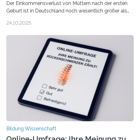
Der Einkommensverlust von Müttern nach der ersten
Geburt ist in Deutschland noch wesentlich größer als
bisher angenommen. Mütter verdienen im vierten Jahr
24.10.2025
nach der Geburt durchschnittlich fast 30.000 Euro
weniger als gleichaltrige Frauen noch ohne Kinder – mit
langfristigen Auswirkungen auf Karriere und die spätere
Rente. Bisherige Schätzungen lagen bei rund 20.000
Euro und damit etwa 30 Prozent zu niedrig. Zu diesem
Ergebnis kommt eine neue Studie des ZEW Mannheim
mit der Universität Tilburg. „Werden Frauen unter 30
Jahren erstmals…
Bildung Wissenschaft
Online-Umfrage: Ihre Meinung zu