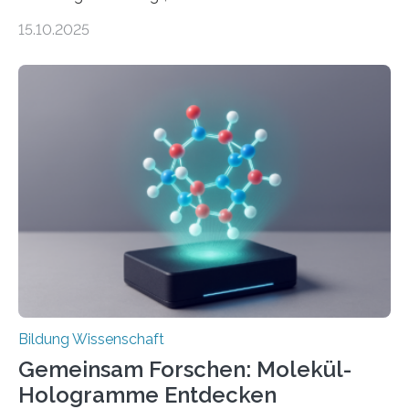
abgegrenzten, sich überlappenden Kategorien deutlich
15.10.2025
häufiger zu bahnbrechenden Innovationen führen und
langfristig größeren wirtschaftlichen Wert schaffen als
solche in klar definierten Bereichen. Bahnbrechende
Erfindungen entstehen besonders dann, wenn
Wissenskategorien verschwimmen. Das zeigt neue
Forschung von Gianluca Carnabuci, Professor of
Organizational Behavior an der ESMT Berlin, und
Balázs Kovács, Professor an der Yale School of
Management. Die Forscher kommen zu dem Schluss,
dass Patente…
Bildung Wissenschaft
Gemeinsam Forschen: Molekül-
Hologramme Entdecken