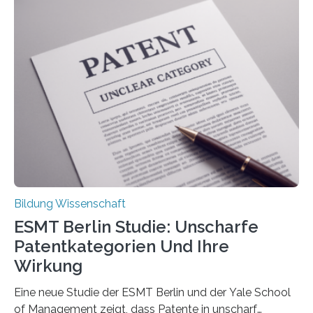
Rückenschmerzen denken und welche Erfahrungen sie
damit gemacht haben, kann entscheidend
beeinflussen, wie Schmerzen verlaufen und welche
Therapien wirken. Diese individuellen Überzeugungen
stehen im Mittelpunkt einer aktuellen Studie der
Hochschule Bochum. Im Rahmen des
Promotionsprojekts „BACKCamPAIN“ führt die
Doktorandin Deborah Jost (Hochschule Bochum,
Promotionskolleg NRW) derzeit eine Online-Umfrage
durch. Ziel ist es, herauszufinden,…
Bildung Wissenschaft
ESMT Berlin Studie: Unscharfe
Patentkategorien Und Ihre
Wirkung
Eine neue Studie der ESMT Berlin und der Yale School
of Management zeigt, dass Patente in unscharf