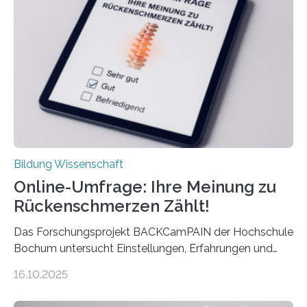
Euro und damit etwa 30 Prozent zu niedrig. Zu diesem
Ergebnis kommt eine neue Studie des ZEW Mannheim
mit der Universität Tilburg. „Werden Frauen unter 30
Jahren erstmals…
Bildung Wissenschaft
Online-Umfrage: Ihre Meinung zu
Rückenschmerzen Zählt!
Das Forschungsprojekt BACKCamPAIN der Hochschule
Bochum untersucht Einstellungen, Erfahrungen und
Mythen rund um Rückenschmerzen. Rückenschmerzen
16.10.2025
gehören zu den häufigsten gesundheitlichen
Beschwerden in Deutschland. Doch wie Menschen über