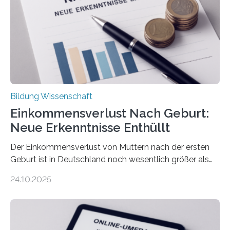
Bildung Wissenschaft
Einkommensverlust Nach Geburt:
Neue Erkenntnisse Enthüllt
Der Einkommensverlust von Müttern nach der ersten
Geburt ist in Deutschland noch wesentlich größer als
bisher angenommen. Mütter verdienen im vierten Jahr
24.10.2025
nach der Geburt durchschnittlich fast 30.000 Euro
weniger als gleichaltrige Frauen noch ohne Kinder – mit
langfristigen Auswirkungen auf Karriere und die spätere
Rente. Bisherige Schätzungen lagen bei rund 20.000