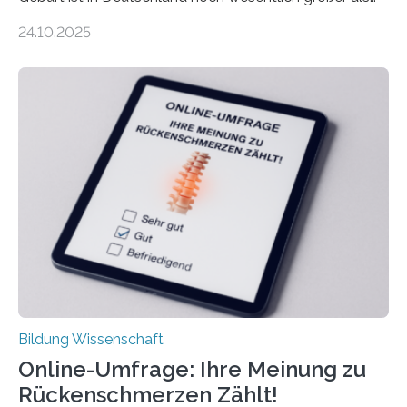
bisher angenommen. Mütter verdienen im vierten Jahr
24.10.2025
nach der Geburt durchschnittlich fast 30.000 Euro
weniger als gleichaltrige Frauen noch ohne Kinder – mit
langfristigen Auswirkungen auf Karriere und die spätere
Rente. Bisherige Schätzungen lagen bei rund 20.000
Euro und damit etwa 30 Prozent zu niedrig. Zu diesem
Ergebnis kommt eine neue Studie des ZEW Mannheim
mit der Universität Tilburg. „Werden Frauen unter 30
Jahren erstmals…
Bildung Wissenschaft
Online-Umfrage: Ihre Meinung zu
Rückenschmerzen Zählt!