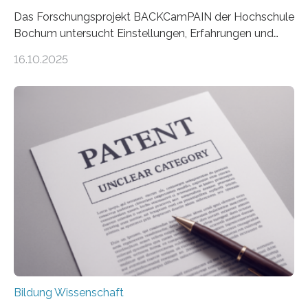
Das Forschungsprojekt BACKCamPAIN der Hochschule
Bochum untersucht Einstellungen, Erfahrungen und
Mythen rund um Rückenschmerzen. Rückenschmerzen
16.10.2025
gehören zu den häufigsten gesundheitlichen
Beschwerden in Deutschland. Doch wie Menschen über
Rückenschmerzen denken und welche Erfahrungen sie
damit gemacht haben, kann entscheidend
beeinflussen, wie Schmerzen verlaufen und welche
Therapien wirken. Diese individuellen Überzeugungen
stehen im Mittelpunkt einer aktuellen Studie der
Hochschule Bochum. Im Rahmen des
Promotionsprojekts „BACKCamPAIN“ führt die
Doktorandin Deborah Jost (Hochschule Bochum,
Promotionskolleg NRW) derzeit eine Online-Umfrage
durch. Ziel ist es, herauszufinden,…
Bildung Wissenschaft