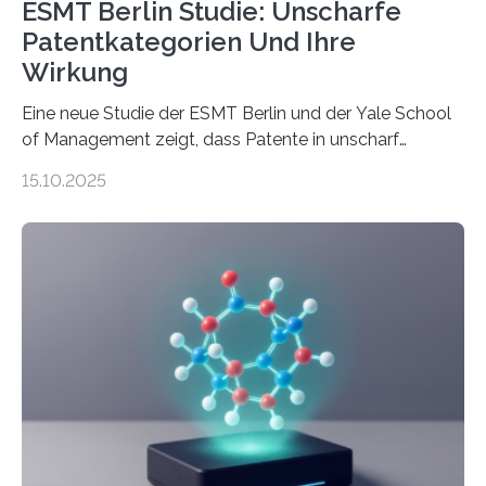
ESMT Berlin Studie: Unscharfe
Patentkategorien Und Ihre
Wirkung
Eine neue Studie der ESMT Berlin und der Yale School
of Management zeigt, dass Patente in unscharf
abgegrenzten, sich überlappenden Kategorien deutlich
15.10.2025
häufiger zu bahnbrechenden Innovationen führen und
langfristig größeren wirtschaftlichen Wert schaffen als
solche in klar definierten Bereichen. Bahnbrechende
Erfindungen entstehen besonders dann, wenn
Wissenskategorien verschwimmen. Das zeigt neue
Forschung von Gianluca Carnabuci, Professor of
Organizational Behavior an der ESMT Berlin, und
Balázs Kovács, Professor an der Yale School of
Management. Die Forscher kommen zu dem Schluss,
dass Patente…