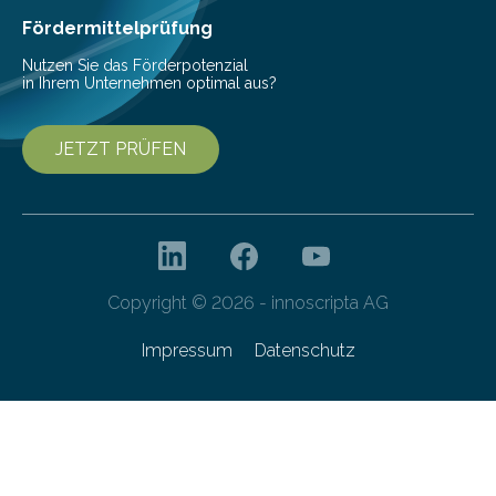
interessierte Studierende bei zwei Terminen…
Fördermittelprüfung
Nutzen Sie das Förderpotenzial
in Ihrem Unternehmen optimal aus?
JETZT PRÜFEN
Copyright © 2026 - innoscripta AG
Impressum
Datenschutz