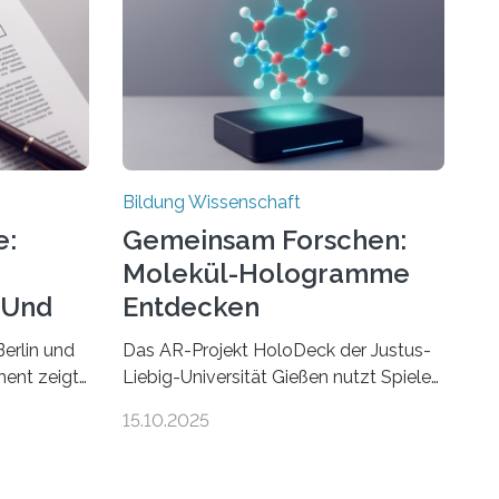
Bildung Wissenschaft
e:
Gemeinsam Forschen:
Molekül-Hologramme
 Und
Entdecken
erlin und
Das AR-Projekt HoloDeck der Justus-
ent zeigt,
Liebig-Universität Gießen nutzt Spiele-
Hardware für die universitäre Lehre Die
15.10.2025
penden
vor allem aus Computer- und
 zu
Handyspielen bekannte Augmented-
en führen
Reality-Technologie (AR) hält Einzug in