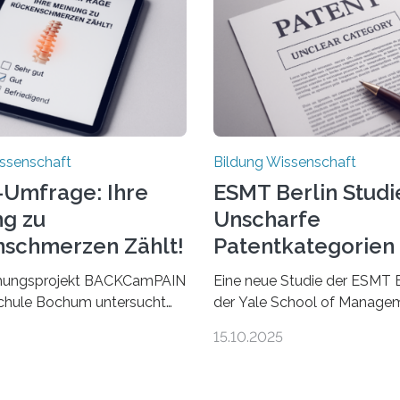
ssenschaft
Bildung Wissenschaft
-Umfrage: Ihre
ESMT Berlin Studi
g zu
Unscharfe
schmerzen Zählt!
Patentkategorien
Ihre Wirkung
hungsprojekt BACKCamPAIN
Eine neue Studie der ESMT B
chule Bochum untersucht
der Yale School of Managem
gen, Erfahrungen und Mythen
dass Patente in unscharf
15.10.2025
ückenschmerzen.
abgegrenzten, sich überlap
merzen gehören zu den
Kategorien deutlich häufiger
 gesundheitlichen
bahnbrechenden Innovation