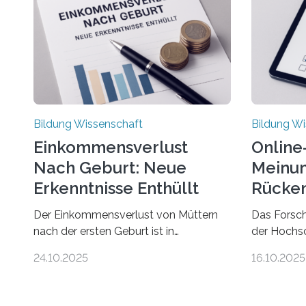
Bildung Wissenschaft
Bildung Wi
Einkommensverlust
Online
Nach Geburt: Neue
Meinun
Erkenntnisse Enthüllt
Rücken
Der Einkommensverlust von Müttern
Das Forsc
nach der ersten Geburt ist in
der Hochs
Deutschland noch wesentlich größer
Einstellun
24.10.2025
16.10.2025
als bisher angenommen. Mütter
rund um R
verdienen im vierten Jahr nach der
Rückensch
Geburt durchschnittlich fast 30.000
häufigsten