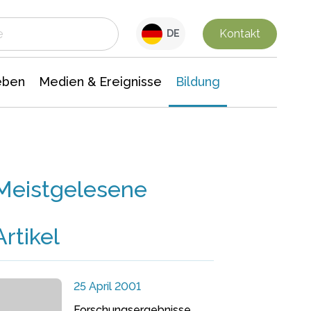
 Leben
Medien & Ereignisse
Interdisziplinäre Forschung
Veranstaltungsnachrichten
n Chemie
Gesellschaftswissenschaften
Kontakt
DE
eben
Medien & Ereignisse
Bildung
Meistgelesene
Artikel
25 April 2001
Forschungsergebnisse