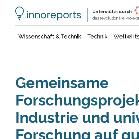
Wissenschaft & Technik
Informationstechnologie
Energie & Elektrotechnik
Unterstützt durch
das revolutionäre Proje
Wissenschaft & Technik
Technik
Weltwirts
Gemeinsame
Forschungsproje
Industrie und uni
Forschung auf g