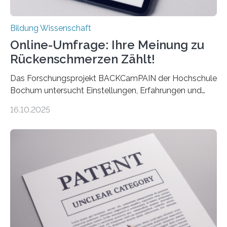
Bildung Wissenschaft
Online-Umfrage: Ihre Meinung zu
Rückenschmerzen Zählt!
Das Forschungsprojekt BACKCamPAIN der Hochschule
Bochum untersucht Einstellungen, Erfahrungen und
Mythen rund um Rückenschmerzen. Rückenschmerzen
16.10.2025
gehören zu den häufigsten gesundheitlichen
Beschwerden in Deutschland. Doch wie Menschen über
Rückenschmerzen denken und welche Erfahrungen sie
damit gemacht haben, kann entscheidend
beeinflussen, wie Schmerzen verlaufen und welche
Therapien wirken. Diese individuellen Überzeugungen
stehen im Mittelpunkt einer aktuellen Studie der
Hochschule Bochum. Im Rahmen des
Promotionsprojekts „BACKCamPAIN“ führt die
Doktorandin Deborah Jost (Hochschule Bochum,