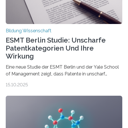
Promotionskolleg NRW) derzeit eine Online-Umfrage
durch. Ziel ist es, herauszufinden,…
Bildung Wissenschaft
ESMT Berlin Studie: Unscharfe
Patentkategorien Und Ihre
Wirkung
Eine neue Studie der ESMT Berlin und der Yale School
of Management zeigt, dass Patente in unscharf
abgegrenzten, sich überlappenden Kategorien deutlich
15.10.2025
häufiger zu bahnbrechenden Innovationen führen und
langfristig größeren wirtschaftlichen Wert schaffen als
solche in klar definierten Bereichen. Bahnbrechende
Erfindungen entstehen besonders dann, wenn
Wissenskategorien verschwimmen. Das zeigt neue
Forschung von Gianluca Carnabuci, Professor of