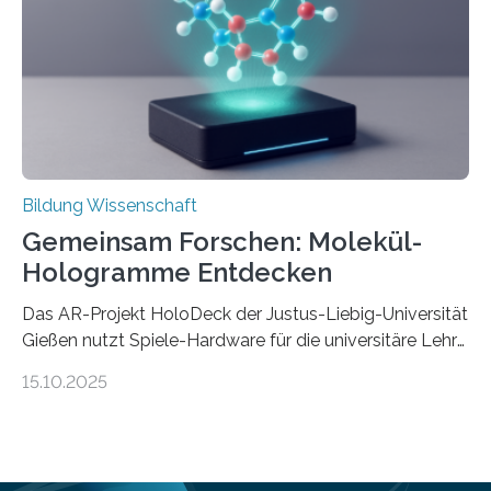
Organizational Behavior an der ESMT Berlin, und
Balázs Kovács, Professor an der Yale School of
Management. Die Forscher kommen zu dem Schluss,
dass Patente…
Bildung Wissenschaft
Gemeinsam Forschen: Molekül-
Hologramme Entdecken
Das AR-Projekt HoloDeck der Justus-Liebig-Universität
Gießen nutzt Spiele-Hardware für die universitäre Lehre
Die vor allem aus Computer- und Handyspielen
15.10.2025
bekannte Augmented-Reality-Technologie (AR) hält
Einzug in universitäre Lehre: Das an der Justus-Liebig-
Universität Gießen geförderte Projekt „HoloDeck:
Molekulare Hologramme in der Lehre“ ermöglicht es,