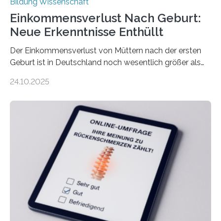
Bildung Wissenschaft
Einkommensverlust Nach Geburt:
Neue Erkenntnisse Enthüllt
Der Einkommensverlust von Müttern nach der ersten
Geburt ist in Deutschland noch wesentlich größer als
bisher angenommen. Mütter verdienen im vierten Jahr
24.10.2025
nach der Geburt durchschnittlich fast 30.000 Euro
weniger als gleichaltrige Frauen noch ohne Kinder – mit
langfristigen Auswirkungen auf Karriere und die spätere
Rente. Bisherige Schätzungen lagen bei rund 20.000
Euro und damit etwa 30 Prozent zu niedrig. Zu diesem
Ergebnis kommt eine neue Studie des ZEW Mannheim
mit der Universität Tilburg. „Werden Frauen unter 30
Jahren erstmals…