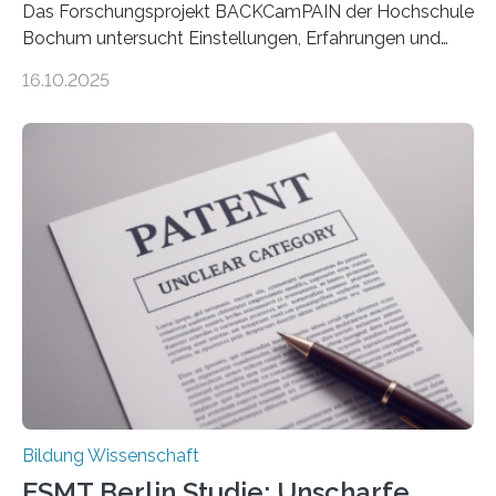
Das Forschungsprojekt BACKCamPAIN der Hochschule
Bochum untersucht Einstellungen, Erfahrungen und
Mythen rund um Rückenschmerzen. Rückenschmerzen
16.10.2025
gehören zu den häufigsten gesundheitlichen
Beschwerden in Deutschland. Doch wie Menschen über
Rückenschmerzen denken und welche Erfahrungen sie
damit gemacht haben, kann entscheidend
beeinflussen, wie Schmerzen verlaufen und welche
Therapien wirken. Diese individuellen Überzeugungen
stehen im Mittelpunkt einer aktuellen Studie der
Hochschule Bochum. Im Rahmen des
Promotionsprojekts „BACKCamPAIN“ führt die
Doktorandin Deborah Jost (Hochschule Bochum,
Promotionskolleg NRW) derzeit eine Online-Umfrage
durch. Ziel ist es, herauszufinden,…
Bildung Wissenschaft
ESMT Berlin Studie: Unscharfe