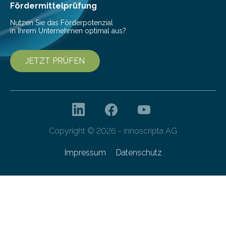
interessierte Studierende bei zwei Terminen…
Fördermittelprüfung
Nutzen Sie das Förderpotenzial
in Ihrem Unternehmen optimal aus?
JETZT PRÜFEN
Copyright © 2026 - innoscripta AG
Impressum
Datenschutz