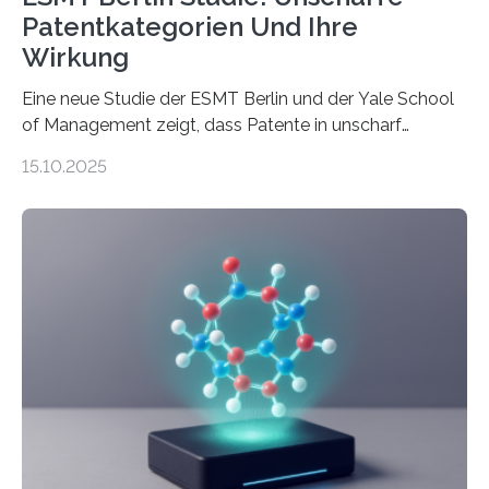
Patentkategorien Und Ihre
Wirkung
Eine neue Studie der ESMT Berlin und der Yale School
of Management zeigt, dass Patente in unscharf
abgegrenzten, sich überlappenden Kategorien deutlich
15.10.2025
häufiger zu bahnbrechenden Innovationen führen und
langfristig größeren wirtschaftlichen Wert schaffen als
solche in klar definierten Bereichen. Bahnbrechende
Erfindungen entstehen besonders dann, wenn
Wissenskategorien verschwimmen. Das zeigt neue
Forschung von Gianluca Carnabuci, Professor of
Organizational Behavior an der ESMT Berlin, und
Balázs Kovács, Professor an der Yale School of
Management. Die Forscher kommen zu dem Schluss,
dass Patente…