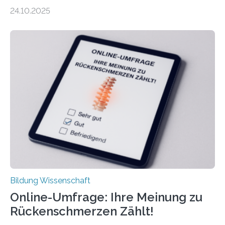
bisher angenommen. Mütter verdienen im vierten Jahr
24.10.2025
nach der Geburt durchschnittlich fast 30.000 Euro
weniger als gleichaltrige Frauen noch ohne Kinder – mit
langfristigen Auswirkungen auf Karriere und die spätere
Rente. Bisherige Schätzungen lagen bei rund 20.000
Euro und damit etwa 30 Prozent zu niedrig. Zu diesem
Ergebnis kommt eine neue Studie des ZEW Mannheim
mit der Universität Tilburg. „Werden Frauen unter 30
Jahren erstmals…
Bildung Wissenschaft
Online-Umfrage: Ihre Meinung zu
Rückenschmerzen Zählt!