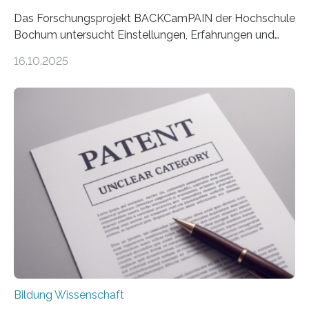
Das Forschungsprojekt BACKCamPAIN der Hochschule
Bochum untersucht Einstellungen, Erfahrungen und
Mythen rund um Rückenschmerzen. Rückenschmerzen
16.10.2025
gehören zu den häufigsten gesundheitlichen
Beschwerden in Deutschland. Doch wie Menschen über
Rückenschmerzen denken und welche Erfahrungen sie
damit gemacht haben, kann entscheidend
beeinflussen, wie Schmerzen verlaufen und welche
Therapien wirken. Diese individuellen Überzeugungen
stehen im Mittelpunkt einer aktuellen Studie der
Hochschule Bochum. Im Rahmen des
Promotionsprojekts „BACKCamPAIN“ führt die
Doktorandin Deborah Jost (Hochschule Bochum,
Promotionskolleg NRW) derzeit eine Online-Umfrage
durch. Ziel ist es, herauszufinden,…
Bildung Wissenschaft