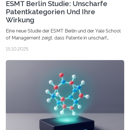
ESMT Berlin Studie: Unscharfe
Patentkategorien Und Ihre
Wirkung
Eine neue Studie der ESMT Berlin und der Yale School
of Management zeigt, dass Patente in unscharf
abgegrenzten, sich überlappenden Kategorien deutlich
15.10.2025
häufiger zu bahnbrechenden Innovationen führen und
langfristig größeren wirtschaftlichen Wert schaffen als
solche in klar definierten Bereichen. Bahnbrechende
Erfindungen entstehen besonders dann, wenn
Wissenskategorien verschwimmen. Das zeigt neue
Forschung von Gianluca Carnabuci, Professor of
Organizational Behavior an der ESMT Berlin, und
Balázs Kovács, Professor an der Yale School of
Management. Die Forscher kommen zu dem Schluss,
dass Patente…