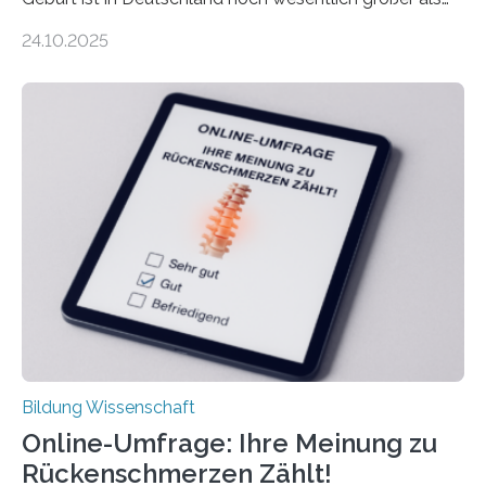
bisher angenommen. Mütter verdienen im vierten Jahr
24.10.2025
nach der Geburt durchschnittlich fast 30.000 Euro
weniger als gleichaltrige Frauen noch ohne Kinder – mit
langfristigen Auswirkungen auf Karriere und die spätere
Rente. Bisherige Schätzungen lagen bei rund 20.000
Euro und damit etwa 30 Prozent zu niedrig. Zu diesem
Ergebnis kommt eine neue Studie des ZEW Mannheim
mit der Universität Tilburg. „Werden Frauen unter 30
Jahren erstmals…
Bildung Wissenschaft
Online-Umfrage: Ihre Meinung zu
Rückenschmerzen Zählt!