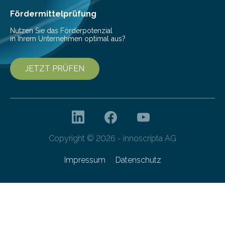
interessierte Studierende bei zwei Terminen…
Fördermittelprüfung
Nutzen Sie das Förderpotenzial
in Ihrem Unternehmen optimal aus?
JETZT PRÜFEN
Copyright © 2026 - innoscripta AG
Impressum
Datenschutz