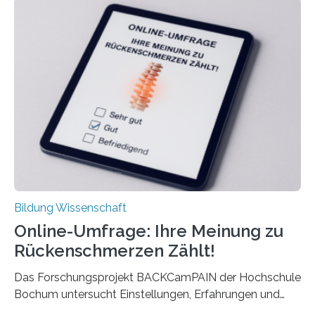
langfristigen Auswirkungen auf Karriere und die spätere
Rente. Bisherige Schätzungen lagen bei rund 20.000
Euro und damit etwa 30 Prozent zu niedrig. Zu diesem
Ergebnis kommt eine neue Studie des ZEW Mannheim
mit der Universität Tilburg. „Werden Frauen unter 30
Jahren erstmals…
Bildung Wissenschaft
Online-Umfrage: Ihre Meinung zu
Rückenschmerzen Zählt!
Das Forschungsprojekt BACKCamPAIN der Hochschule
Bochum untersucht Einstellungen, Erfahrungen und
Mythen rund um Rückenschmerzen. Rückenschmerzen