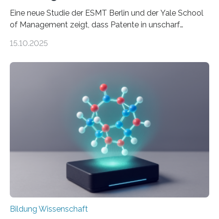
Eine neue Studie der ESMT Berlin und der Yale School
of Management zeigt, dass Patente in unscharf
abgegrenzten, sich überlappenden Kategorien deutlich
15.10.2025
häufiger zu bahnbrechenden Innovationen führen und
langfristig größeren wirtschaftlichen Wert schaffen als
solche in klar definierten Bereichen. Bahnbrechende
Erfindungen entstehen besonders dann, wenn
Wissenskategorien verschwimmen. Das zeigt neue
Forschung von Gianluca Carnabuci, Professor of
Organizational Behavior an der ESMT Berlin, und
Balázs Kovács, Professor an der Yale School of
Management. Die Forscher kommen zu dem Schluss,
dass Patente…
Bildung Wissenschaft