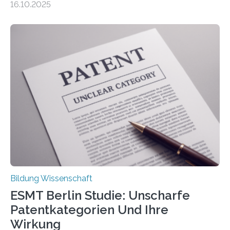
16.10.2025
gehören zu den häufigsten gesundheitlichen
Beschwerden in Deutschland. Doch wie Menschen über
Rückenschmerzen denken und welche Erfahrungen sie
damit gemacht haben, kann entscheidend
beeinflussen, wie Schmerzen verlaufen und welche
Therapien wirken. Diese individuellen Überzeugungen
stehen im Mittelpunkt einer aktuellen Studie der
Hochschule Bochum. Im Rahmen des
Promotionsprojekts „BACKCamPAIN“ führt die
Doktorandin Deborah Jost (Hochschule Bochum,
Promotionskolleg NRW) derzeit eine Online-Umfrage
durch. Ziel ist es, herauszufinden,…
Bildung Wissenschaft
ESMT Berlin Studie: Unscharfe
Patentkategorien Und Ihre
Wirkung