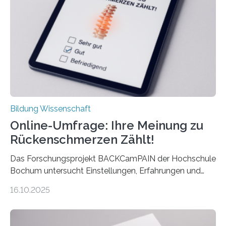
Ergebnis kommt eine neue Studie des ZEW Mannheim
mit der Universität Tilburg. „Werden Frauen unter 30
Jahren erstmals…
Bildung Wissenschaft
Online-Umfrage: Ihre Meinung zu
Rückenschmerzen Zählt!
Das Forschungsprojekt BACKCamPAIN der Hochschule
Bochum untersucht Einstellungen, Erfahrungen und
Mythen rund um Rückenschmerzen. Rückenschmerzen
16.10.2025
gehören zu den häufigsten gesundheitlichen
Beschwerden in Deutschland. Doch wie Menschen über
Rückenschmerzen denken und welche Erfahrungen sie