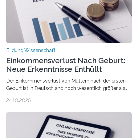
Bildung Wissenschaft
Einkommensverlust Nach Geburt:
Neue Erkenntnisse Enthüllt
Der Einkommensverlust von Müttern nach der ersten
Geburt ist in Deutschland noch wesentlich größer als
bisher angenommen. Mütter verdienen im vierten Jahr
24.10.2025
nach der Geburt durchschnittlich fast 30.000 Euro
weniger als gleichaltrige Frauen noch ohne Kinder – mit
langfristigen Auswirkungen auf Karriere und die spätere
Rente. Bisherige Schätzungen lagen bei rund 20.000
Euro und damit etwa 30 Prozent zu niedrig. Zu diesem