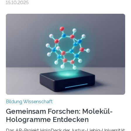
15.10.2025
häufiger zu bahnbrechenden Innovationen führen und
langfristig größeren wirtschaftlichen Wert schaffen als
solche in klar definierten Bereichen. Bahnbrechende
Erfindungen entstehen besonders dann, wenn
Wissenskategorien verschwimmen. Das zeigt neue
Forschung von Gianluca Carnabuci, Professor of
Organizational Behavior an der ESMT Berlin, und
Balázs Kovács, Professor an der Yale School of
Management. Die Forscher kommen zu dem Schluss,
dass Patente…
Bildung Wissenschaft
Gemeinsam Forschen: Molekül-
Hologramme Entdecken
Das AR-Projekt HoloDeck der Justus-Liebig-Universität