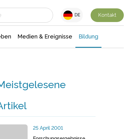
 Leben
Medien & Ereignisse
Interdisziplinäre Forschung
Veranstaltungsnachrichten
n Chemie
Gesellschaftswissenschaften
Kontakt
DE
eben
Medien & Ereignisse
Bildung
Meistgelesene
Artikel
25 April 2001
Forschungsergebnisse