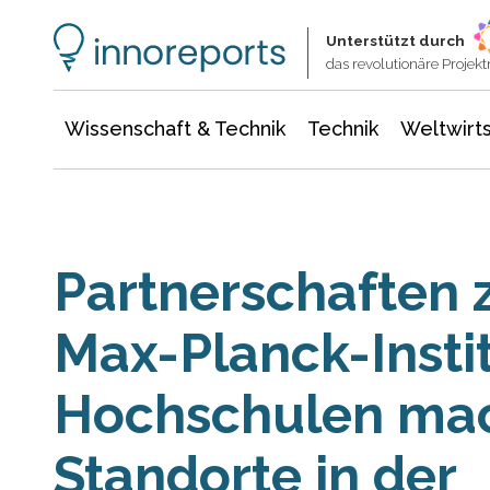
Wissenschaft & Technik
Informationstechnologie
Energie & Elektrotechnik
Unterstützt durch
das revolutionäre Proje
Wissenschaft & Technik
Technik
Weltwirts
Partnerschaften 
Max-Planck-Insti
Hochschulen ma
Standorte in der