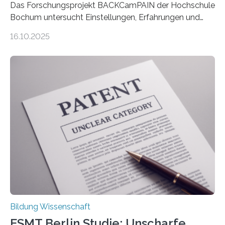
Das Forschungsprojekt BACKCamPAIN der Hochschule
Bochum untersucht Einstellungen, Erfahrungen und
Mythen rund um Rückenschmerzen. Rückenschmerzen
16.10.2025
gehören zu den häufigsten gesundheitlichen
Beschwerden in Deutschland. Doch wie Menschen über
Rückenschmerzen denken und welche Erfahrungen sie
damit gemacht haben, kann entscheidend
beeinflussen, wie Schmerzen verlaufen und welche
Therapien wirken. Diese individuellen Überzeugungen
stehen im Mittelpunkt einer aktuellen Studie der
Hochschule Bochum. Im Rahmen des
Promotionsprojekts „BACKCamPAIN“ führt die
Doktorandin Deborah Jost (Hochschule Bochum,
Promotionskolleg NRW) derzeit eine Online-Umfrage
durch. Ziel ist es, herauszufinden,…
Bildung Wissenschaft
ESMT Berlin Studie: Unscharfe