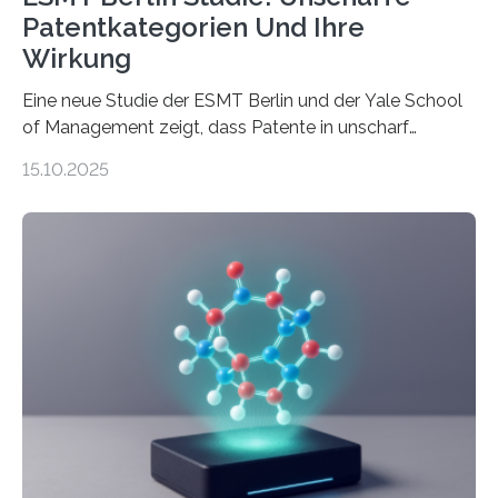
Patentkategorien Und Ihre
Wirkung
Eine neue Studie der ESMT Berlin und der Yale School
of Management zeigt, dass Patente in unscharf
abgegrenzten, sich überlappenden Kategorien deutlich
15.10.2025
häufiger zu bahnbrechenden Innovationen führen und
langfristig größeren wirtschaftlichen Wert schaffen als
solche in klar definierten Bereichen. Bahnbrechende
Erfindungen entstehen besonders dann, wenn
Wissenskategorien verschwimmen. Das zeigt neue
Forschung von Gianluca Carnabuci, Professor of
Organizational Behavior an der ESMT Berlin, und
Balázs Kovács, Professor an der Yale School of
Management. Die Forscher kommen zu dem Schluss,
dass Patente…