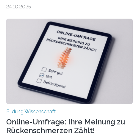
bisher angenommen. Mütter verdienen im vierten Jahr
24.10.2025
nach der Geburt durchschnittlich fast 30.000 Euro
weniger als gleichaltrige Frauen noch ohne Kinder – mit
langfristigen Auswirkungen auf Karriere und die spätere
Rente. Bisherige Schätzungen lagen bei rund 20.000
Euro und damit etwa 30 Prozent zu niedrig. Zu diesem
Ergebnis kommt eine neue Studie des ZEW Mannheim
mit der Universität Tilburg. „Werden Frauen unter 30
Jahren erstmals…
Bildung Wissenschaft
Online-Umfrage: Ihre Meinung zu
Rückenschmerzen Zählt!