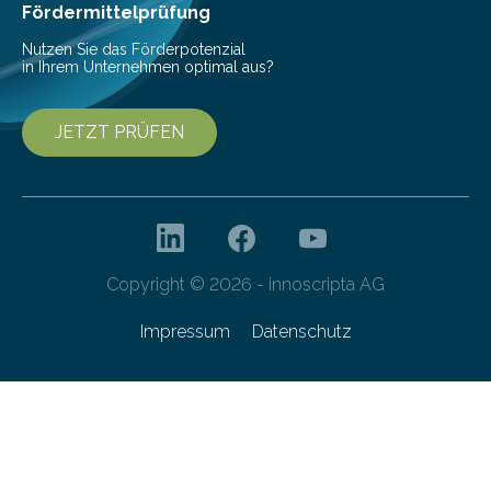
interessierte Studierende bei zwei Terminen…
Fördermittelprüfung
Nutzen Sie das Förderpotenzial
in Ihrem Unternehmen optimal aus?
JETZT PRÜFEN
Copyright © 2026 - innoscripta AG
Impressum
Datenschutz