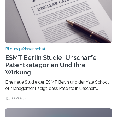
stehen im Mittelpunkt einer aktuellen Studie der
Hochschule Bochum. Im Rahmen des
Promotionsprojekts „BACKCamPAIN“ führt die
Doktorandin Deborah Jost (Hochschule Bochum,
Promotionskolleg NRW) derzeit eine Online-Umfrage
durch. Ziel ist es, herauszufinden,…
Bildung Wissenschaft
ESMT Berlin Studie: Unscharfe
Patentkategorien Und Ihre
Wirkung
Eine neue Studie der ESMT Berlin und der Yale School
of Management zeigt, dass Patente in unscharf
abgegrenzten, sich überlappenden Kategorien deutlich
15.10.2025
häufiger zu bahnbrechenden Innovationen führen und
langfristig größeren wirtschaftlichen Wert schaffen als
solche in klar definierten Bereichen. Bahnbrechende