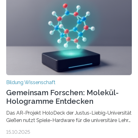
Erfindungen entstehen besonders dann, wenn
Wissenskategorien verschwimmen. Das zeigt neue
Forschung von Gianluca Carnabuci, Professor of
Organizational Behavior an der ESMT Berlin, und
Balázs Kovács, Professor an der Yale School of
Management. Die Forscher kommen zu dem Schluss,
dass Patente…
Bildung Wissenschaft
Gemeinsam Forschen: Molekül-
Hologramme Entdecken
Das AR-Projekt HoloDeck der Justus-Liebig-Universität
Gießen nutzt Spiele-Hardware für die universitäre Lehre
Die vor allem aus Computer- und Handyspielen
15.10.2025
bekannte Augmented-Reality-Technologie (AR) hält