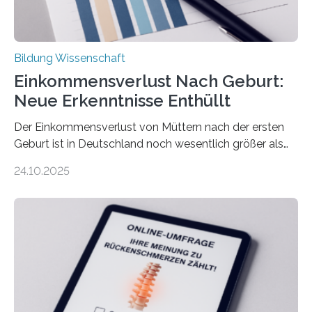
Bildung Wissenschaft
Einkommensverlust Nach Geburt:
Neue Erkenntnisse Enthüllt
Der Einkommensverlust von Müttern nach der ersten
Geburt ist in Deutschland noch wesentlich größer als
bisher angenommen. Mütter verdienen im vierten Jahr
24.10.2025
nach der Geburt durchschnittlich fast 30.000 Euro
weniger als gleichaltrige Frauen noch ohne Kinder – mit
langfristigen Auswirkungen auf Karriere und die spätere
Rente. Bisherige Schätzungen lagen bei rund 20.000
Euro und damit etwa 30 Prozent zu niedrig. Zu diesem
Ergebnis kommt eine neue Studie des ZEW Mannheim
mit der Universität Tilburg. „Werden Frauen unter 30
Jahren erstmals…