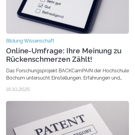
Bildung Wissenschaft
Online-Umfrage: Ihre Meinung zu
Rückenschmerzen Zählt!
Das Forschungsprojekt BACKCamPAIN der Hochschule
Bochum untersucht Einstellungen, Erfahrungen und
Mythen rund um Rückenschmerzen. Rückenschmerzen
16.10.2025
gehören zu den häufigsten gesundheitlichen
Beschwerden in Deutschland. Doch wie Menschen über
Rückenschmerzen denken und welche Erfahrungen sie
damit gemacht haben, kann entscheidend
beeinflussen, wie Schmerzen verlaufen und welche
Therapien wirken. Diese individuellen Überzeugungen