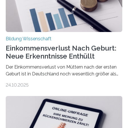
Bildung Wissenschaft
Einkommensverlust Nach Geburt:
Neue Erkenntnisse Enthüllt
Der Einkommensverlust von Müttern nach der ersten
Geburt ist in Deutschland noch wesentlich größer als
bisher angenommen. Mütter verdienen im vierten Jahr
24.10.2025
nach der Geburt durchschnittlich fast 30.000 Euro
weniger als gleichaltrige Frauen noch ohne Kinder – mit
langfristigen Auswirkungen auf Karriere und die spätere
Rente. Bisherige Schätzungen lagen bei rund 20.000
Euro und damit etwa 30 Prozent zu niedrig. Zu diesem
Ergebnis kommt eine neue Studie des ZEW Mannheim