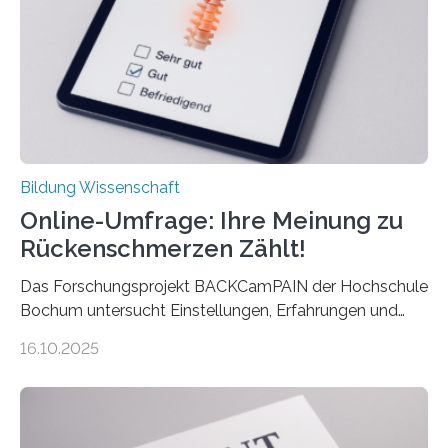
mit der Universität Tilburg. „Werden Frauen unter 30
Jahren erstmals…
Bildung Wissenschaft
Online-Umfrage: Ihre Meinung zu
Rückenschmerzen Zählt!
Das Forschungsprojekt BACKCamPAIN der Hochschule
Bochum untersucht Einstellungen, Erfahrungen und
Mythen rund um Rückenschmerzen. Rückenschmerzen
16.10.2025
gehören zu den häufigsten gesundheitlichen
Beschwerden in Deutschland. Doch wie Menschen über
Rückenschmerzen denken und welche Erfahrungen sie
damit gemacht haben, kann entscheidend