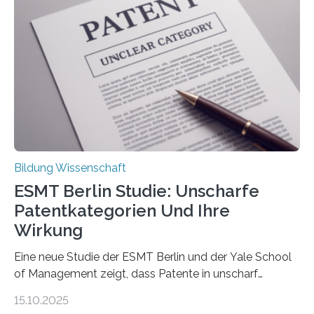
beeinflussen, wie Schmerzen verlaufen und welche
Therapien wirken. Diese individuellen Überzeugungen
stehen im Mittelpunkt einer aktuellen Studie der
Hochschule Bochum. Im Rahmen des
Promotionsprojekts „BACKCamPAIN“ führt die
Doktorandin Deborah Jost (Hochschule Bochum,
Promotionskolleg NRW) derzeit eine Online-Umfrage
durch. Ziel ist es, herauszufinden,…
Bildung Wissenschaft
ESMT Berlin Studie: Unscharfe
Patentkategorien Und Ihre
Wirkung
Eine neue Studie der ESMT Berlin und der Yale School
of Management zeigt, dass Patente in unscharf
abgegrenzten, sich überlappenden Kategorien deutlich
15.10.2025
häufiger zu bahnbrechenden Innovationen führen und