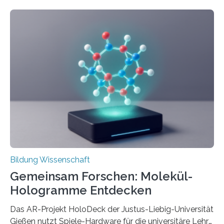
langfristig größeren wirtschaftlichen Wert schaffen als
solche in klar definierten Bereichen. Bahnbrechende
Erfindungen entstehen besonders dann, wenn
Wissenskategorien verschwimmen. Das zeigt neue
Forschung von Gianluca Carnabuci, Professor of
Organizational Behavior an der ESMT Berlin, und
Balázs Kovács, Professor an der Yale School of
Management. Die Forscher kommen zu dem Schluss,
dass Patente…
Bildung Wissenschaft
Gemeinsam Forschen: Molekül-
Hologramme Entdecken
Das AR-Projekt HoloDeck der Justus-Liebig-Universität
Gießen nutzt Spiele-Hardware für die universitäre Lehre