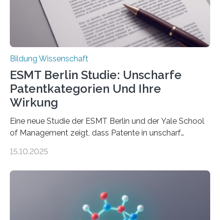
Doktorandin Deborah Jost (Hochschule Bochum,
Promotionskolleg NRW) derzeit eine Online-Umfrage
durch. Ziel ist es, herauszufinden,…
Bildung Wissenschaft
ESMT Berlin Studie: Unscharfe
Patentkategorien Und Ihre
Wirkung
Eine neue Studie der ESMT Berlin und der Yale School
of Management zeigt, dass Patente in unscharf
abgegrenzten, sich überlappenden Kategorien deutlich
15.10.2025
häufiger zu bahnbrechenden Innovationen führen und
langfristig größeren wirtschaftlichen Wert schaffen als
solche in klar definierten Bereichen. Bahnbrechende
Erfindungen entstehen besonders dann, wenn
Wissenskategorien verschwimmen. Das zeigt neue
Forschung von Gianluca Carnabuci, Professor of