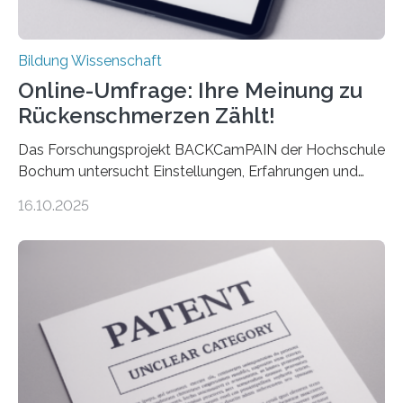
Bildung Wissenschaft
Online-Umfrage: Ihre Meinung zu
Rückenschmerzen Zählt!
Das Forschungsprojekt BACKCamPAIN der Hochschule
Bochum untersucht Einstellungen, Erfahrungen und
Mythen rund um Rückenschmerzen. Rückenschmerzen
16.10.2025
gehören zu den häufigsten gesundheitlichen
Beschwerden in Deutschland. Doch wie Menschen über
Rückenschmerzen denken und welche Erfahrungen sie
damit gemacht haben, kann entscheidend
beeinflussen, wie Schmerzen verlaufen und welche
Therapien wirken. Diese individuellen Überzeugungen
stehen im Mittelpunkt einer aktuellen Studie der
Hochschule Bochum. Im Rahmen des
Promotionsprojekts „BACKCamPAIN“ führt die