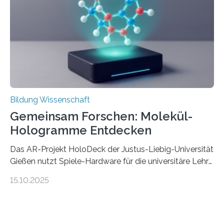
Organizational Behavior an der ESMT Berlin, und
Balázs Kovács, Professor an der Yale School of
Management. Die Forscher kommen zu dem Schluss,
dass Patente…
Bildung Wissenschaft
Gemeinsam Forschen: Molekül-
Hologramme Entdecken
Das AR-Projekt HoloDeck der Justus-Liebig-Universität
Gießen nutzt Spiele-Hardware für die universitäre Lehre
Die vor allem aus Computer- und Handyspielen
15.10.2025
bekannte Augmented-Reality-Technologie (AR) hält
Einzug in universitäre Lehre: Das an der Justus-Liebig-
Universität Gießen geförderte Projekt „HoloDeck:
Molekulare Hologramme in der Lehre“ ermöglicht es,