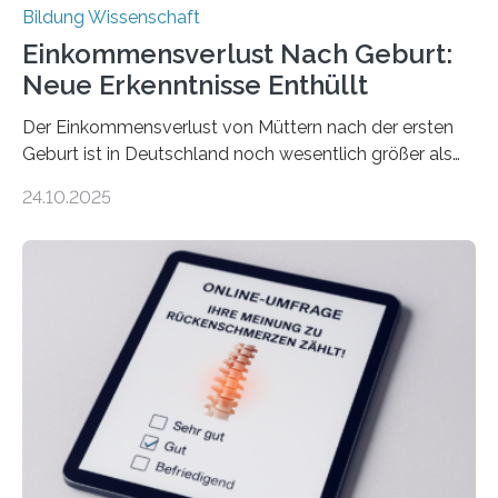
Bildung Wissenschaft
Einkommensverlust Nach Geburt:
Neue Erkenntnisse Enthüllt
Der Einkommensverlust von Müttern nach der ersten
Geburt ist in Deutschland noch wesentlich größer als
bisher angenommen. Mütter verdienen im vierten Jahr
24.10.2025
nach der Geburt durchschnittlich fast 30.000 Euro
weniger als gleichaltrige Frauen noch ohne Kinder – mit
langfristigen Auswirkungen auf Karriere und die spätere
Rente. Bisherige Schätzungen lagen bei rund 20.000
Euro und damit etwa 30 Prozent zu niedrig. Zu diesem
Ergebnis kommt eine neue Studie des ZEW Mannheim
mit der Universität Tilburg. „Werden Frauen unter 30
Jahren erstmals…