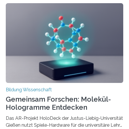
langfristig größeren wirtschaftlichen Wert schaffen als
solche in klar definierten Bereichen. Bahnbrechende
Erfindungen entstehen besonders dann, wenn
Wissenskategorien verschwimmen. Das zeigt neue
Forschung von Gianluca Carnabuci, Professor of
Organizational Behavior an der ESMT Berlin, und
Balázs Kovács, Professor an der Yale School of
Management. Die Forscher kommen zu dem Schluss,
dass Patente…
Bildung Wissenschaft
Gemeinsam Forschen: Molekül-
Hologramme Entdecken
Das AR-Projekt HoloDeck der Justus-Liebig-Universität
Gießen nutzt Spiele-Hardware für die universitäre Lehre