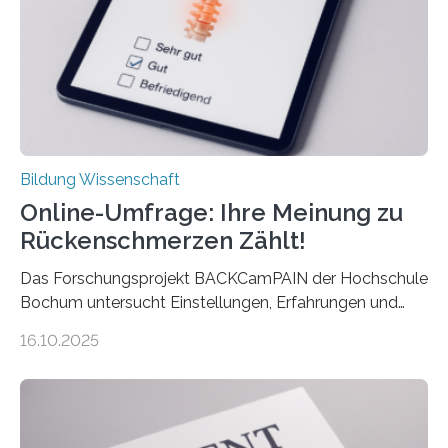
Jahren erstmals…
Bildung Wissenschaft
Online-Umfrage: Ihre Meinung zu
Rückenschmerzen Zählt!
Das Forschungsprojekt BACKCamPAIN der Hochschule
Bochum untersucht Einstellungen, Erfahrungen und
Mythen rund um Rückenschmerzen. Rückenschmerzen
16.10.2025
gehören zu den häufigsten gesundheitlichen
Beschwerden in Deutschland. Doch wie Menschen über
Rückenschmerzen denken und welche Erfahrungen sie
damit gemacht haben, kann entscheidend
beeinflussen, wie Schmerzen verlaufen und welche