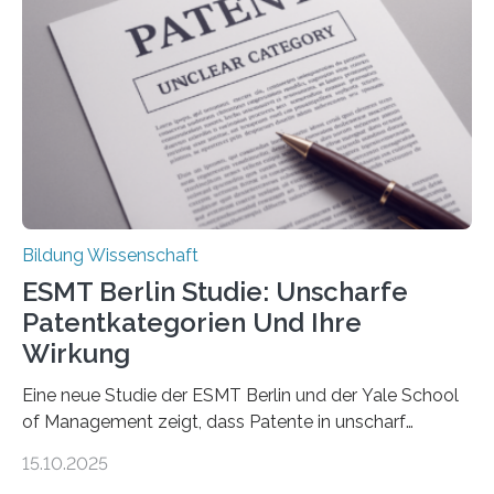
Therapien wirken. Diese individuellen Überzeugungen
stehen im Mittelpunkt einer aktuellen Studie der
Hochschule Bochum. Im Rahmen des
Promotionsprojekts „BACKCamPAIN“ führt die
Doktorandin Deborah Jost (Hochschule Bochum,
Promotionskolleg NRW) derzeit eine Online-Umfrage
durch. Ziel ist es, herauszufinden,…
Bildung Wissenschaft
ESMT Berlin Studie: Unscharfe
Patentkategorien Und Ihre
Wirkung
Eine neue Studie der ESMT Berlin und der Yale School
of Management zeigt, dass Patente in unscharf
abgegrenzten, sich überlappenden Kategorien deutlich
15.10.2025
häufiger zu bahnbrechenden Innovationen führen und