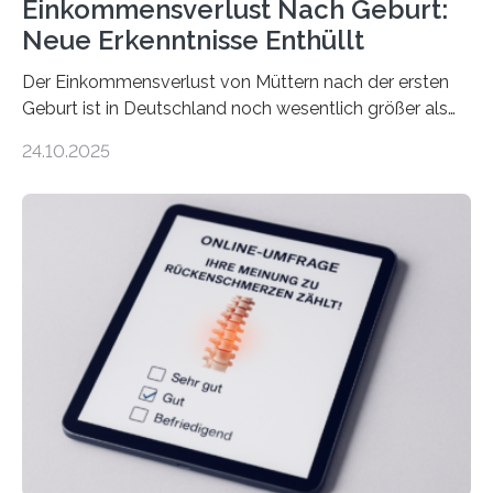
Einkommensverlust Nach Geburt:
Neue Erkenntnisse Enthüllt
Der Einkommensverlust von Müttern nach der ersten
Geburt ist in Deutschland noch wesentlich größer als
bisher angenommen. Mütter verdienen im vierten Jahr
24.10.2025
nach der Geburt durchschnittlich fast 30.000 Euro
weniger als gleichaltrige Frauen noch ohne Kinder – mit
langfristigen Auswirkungen auf Karriere und die spätere
Rente. Bisherige Schätzungen lagen bei rund 20.000
Euro und damit etwa 30 Prozent zu niedrig. Zu diesem
Ergebnis kommt eine neue Studie des ZEW Mannheim
mit der Universität Tilburg. „Werden Frauen unter 30
Jahren erstmals…