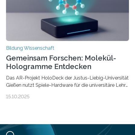
Management. Die Forscher kommen zu dem Schluss,
dass Patente…
Bildung Wissenschaft
Gemeinsam Forschen: Molekül-
Hologramme Entdecken
Das AR-Projekt HoloDeck der Justus-Liebig-Universität
Gießen nutzt Spiele-Hardware für die universitäre Lehre
Die vor allem aus Computer- und Handyspielen
15.10.2025
bekannte Augmented-Reality-Technologie (AR) hält
Einzug in universitäre Lehre: Das an der Justus-Liebig-
Universität Gießen geförderte Projekt „HoloDeck:
Molekulare Hologramme in der Lehre“ ermöglicht es,
komplexe molekulare Zusammenhänge sichtbar zu