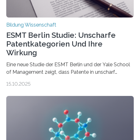
durch. Ziel ist es, herauszufinden,…
Bildung Wissenschaft
ESMT Berlin Studie: Unscharfe
Patentkategorien Und Ihre
Wirkung
Eine neue Studie der ESMT Berlin und der Yale School
of Management zeigt, dass Patente in unscharf
abgegrenzten, sich überlappenden Kategorien deutlich
15.10.2025
häufiger zu bahnbrechenden Innovationen führen und
langfristig größeren wirtschaftlichen Wert schaffen als
solche in klar definierten Bereichen. Bahnbrechende
Erfindungen entstehen besonders dann, wenn
Wissenskategorien verschwimmen. Das zeigt neue
Forschung von Gianluca Carnabuci, Professor of
Organizational Behavior an der ESMT Berlin, und
Balázs Kovács, Professor an der Yale School of