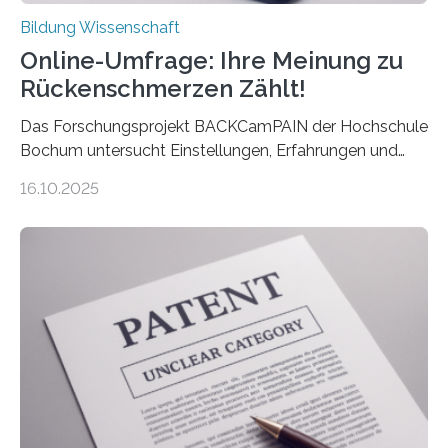
Bildung Wissenschaft
Online-Umfrage: Ihre Meinung zu
Rückenschmerzen Zählt!
Das Forschungsprojekt BACKCamPAIN der Hochschule
Bochum untersucht Einstellungen, Erfahrungen und
Mythen rund um Rückenschmerzen. Rückenschmerzen
16.10.2025
gehören zu den häufigsten gesundheitlichen
Beschwerden in Deutschland. Doch wie Menschen über
Rückenschmerzen denken und welche Erfahrungen sie
damit gemacht haben, kann entscheidend
beeinflussen, wie Schmerzen verlaufen und welche
Therapien wirken. Diese individuellen Überzeugungen
stehen im Mittelpunkt einer aktuellen Studie der
Hochschule Bochum. Im Rahmen des
Promotionsprojekts „BACKCamPAIN“ führt die
Doktorandin Deborah Jost (Hochschule Bochum,
Promotionskolleg NRW) derzeit eine Online-Umfrage