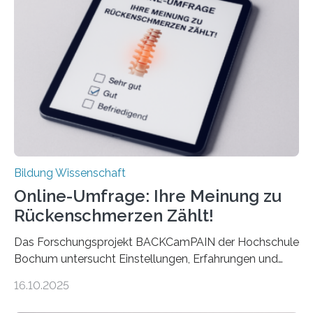
Euro und damit etwa 30 Prozent zu niedrig. Zu diesem
Ergebnis kommt eine neue Studie des ZEW Mannheim
mit der Universität Tilburg. „Werden Frauen unter 30
Jahren erstmals…
Bildung Wissenschaft
Online-Umfrage: Ihre Meinung zu
Rückenschmerzen Zählt!
Das Forschungsprojekt BACKCamPAIN der Hochschule
Bochum untersucht Einstellungen, Erfahrungen und
Mythen rund um Rückenschmerzen. Rückenschmerzen
16.10.2025
gehören zu den häufigsten gesundheitlichen
Beschwerden in Deutschland. Doch wie Menschen über