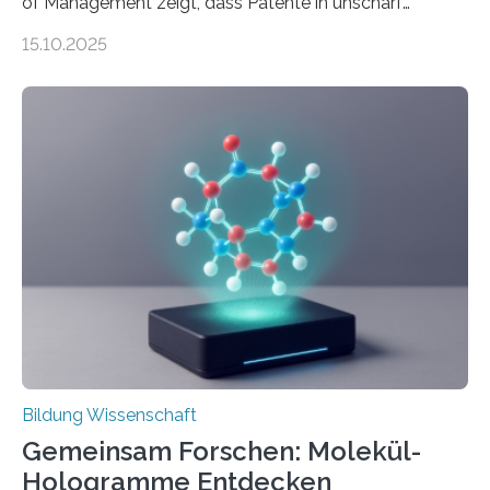
of Management zeigt, dass Patente in unscharf
abgegrenzten, sich überlappenden Kategorien deutlich
15.10.2025
häufiger zu bahnbrechenden Innovationen führen und
langfristig größeren wirtschaftlichen Wert schaffen als
solche in klar definierten Bereichen. Bahnbrechende
Erfindungen entstehen besonders dann, wenn
Wissenskategorien verschwimmen. Das zeigt neue
Forschung von Gianluca Carnabuci, Professor of
Organizational Behavior an der ESMT Berlin, und
Balázs Kovács, Professor an der Yale School of
Management. Die Forscher kommen zu dem Schluss,
dass Patente…
Bildung Wissenschaft
Gemeinsam Forschen: Molekül-
Hologramme Entdecken