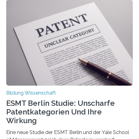
Rückenschmerzen denken und welche Erfahrungen sie
damit gemacht haben, kann entscheidend
beeinflussen, wie Schmerzen verlaufen und welche
Therapien wirken. Diese individuellen Überzeugungen
stehen im Mittelpunkt einer aktuellen Studie der
Hochschule Bochum. Im Rahmen des
Promotionsprojekts „BACKCamPAIN“ führt die
Doktorandin Deborah Jost (Hochschule Bochum,
Promotionskolleg NRW) derzeit eine Online-Umfrage
durch. Ziel ist es, herauszufinden,…
Bildung Wissenschaft
ESMT Berlin Studie: Unscharfe
Patentkategorien Und Ihre
Wirkung
Eine neue Studie der ESMT Berlin und der Yale School