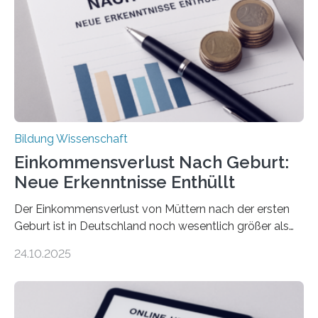
Bildung Wissenschaft
Einkommensverlust Nach Geburt:
Neue Erkenntnisse Enthüllt
Der Einkommensverlust von Müttern nach der ersten
Geburt ist in Deutschland noch wesentlich größer als
bisher angenommen. Mütter verdienen im vierten Jahr
24.10.2025
nach der Geburt durchschnittlich fast 30.000 Euro
weniger als gleichaltrige Frauen noch ohne Kinder – mit
langfristigen Auswirkungen auf Karriere und die spätere
Rente. Bisherige Schätzungen lagen bei rund 20.000