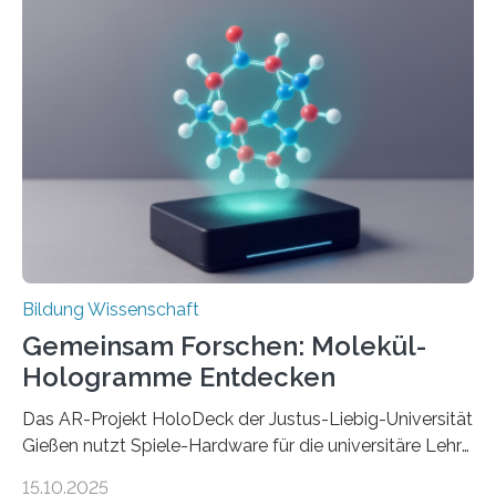
Erfindungen entstehen besonders dann, wenn
Wissenskategorien verschwimmen. Das zeigt neue
Forschung von Gianluca Carnabuci, Professor of
Organizational Behavior an der ESMT Berlin, und
Balázs Kovács, Professor an der Yale School of
Management. Die Forscher kommen zu dem Schluss,
dass Patente…
Bildung Wissenschaft
Gemeinsam Forschen: Molekül-
Hologramme Entdecken
Das AR-Projekt HoloDeck der Justus-Liebig-Universität
Gießen nutzt Spiele-Hardware für die universitäre Lehre
Die vor allem aus Computer- und Handyspielen
15.10.2025