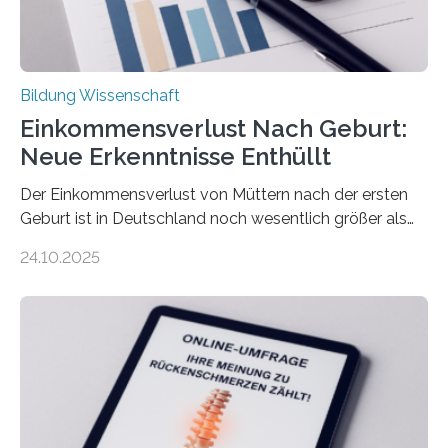
Bildung Wissenschaft
Einkommensverlust Nach Geburt:
Neue Erkenntnisse Enthüllt
Der Einkommensverlust von Müttern nach der ersten
Geburt ist in Deutschland noch wesentlich größer als
bisher angenommen. Mütter verdienen im vierten Jahr
24.10.2025
nach der Geburt durchschnittlich fast 30.000 Euro
weniger als gleichaltrige Frauen noch ohne Kinder – mit
langfristigen Auswirkungen auf Karriere und die spätere
Rente. Bisherige Schätzungen lagen bei rund 20.000
Euro und damit etwa 30 Prozent zu niedrig. Zu diesem
Ergebnis kommt eine neue Studie des ZEW Mannheim
mit der Universität Tilburg. „Werden Frauen unter 30
Jahren erstmals…