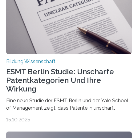
stehen im Mittelpunkt einer aktuellen Studie der
Hochschule Bochum. Im Rahmen des
Promotionsprojekts „BACKCamPAIN“ führt die
Doktorandin Deborah Jost (Hochschule Bochum,
Promotionskolleg NRW) derzeit eine Online-Umfrage
durch. Ziel ist es, herauszufinden,…
Bildung Wissenschaft
ESMT Berlin Studie: Unscharfe
Patentkategorien Und Ihre
Wirkung
Eine neue Studie der ESMT Berlin und der Yale School
of Management zeigt, dass Patente in unscharf
abgegrenzten, sich überlappenden Kategorien deutlich
15.10.2025
häufiger zu bahnbrechenden Innovationen führen und
langfristig größeren wirtschaftlichen Wert schaffen als
solche in klar definierten Bereichen. Bahnbrechende