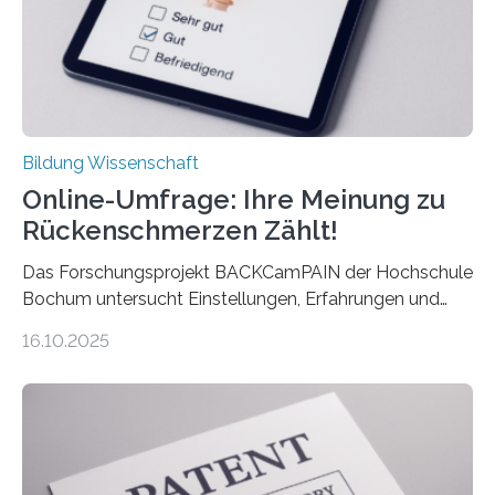
Bildung Wissenschaft
Online-Umfrage: Ihre Meinung zu
Rückenschmerzen Zählt!
Das Forschungsprojekt BACKCamPAIN der Hochschule
Bochum untersucht Einstellungen, Erfahrungen und
Mythen rund um Rückenschmerzen. Rückenschmerzen
16.10.2025
gehören zu den häufigsten gesundheitlichen
Beschwerden in Deutschland. Doch wie Menschen über
Rückenschmerzen denken und welche Erfahrungen sie
damit gemacht haben, kann entscheidend
beeinflussen, wie Schmerzen verlaufen und welche
Therapien wirken. Diese individuellen Überzeugungen