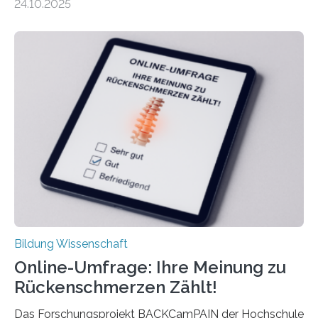
24.10.2025
nach der Geburt durchschnittlich fast 30.000 Euro
weniger als gleichaltrige Frauen noch ohne Kinder – mit
langfristigen Auswirkungen auf Karriere und die spätere
Rente. Bisherige Schätzungen lagen bei rund 20.000
Euro und damit etwa 30 Prozent zu niedrig. Zu diesem
Ergebnis kommt eine neue Studie des ZEW Mannheim
mit der Universität Tilburg. „Werden Frauen unter 30
Jahren erstmals…
Bildung Wissenschaft
Online-Umfrage: Ihre Meinung zu
Rückenschmerzen Zählt!
Das Forschungsprojekt BACKCamPAIN der Hochschule