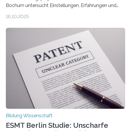
Bochum untersucht Einstellungen, Erfahrungen und
Mythen rund um Rückenschmerzen. Rückenschmerzen
16.10.2025
gehören zu den häufigsten gesundheitlichen
Beschwerden in Deutschland. Doch wie Menschen über
Rückenschmerzen denken und welche Erfahrungen sie
damit gemacht haben, kann entscheidend
beeinflussen, wie Schmerzen verlaufen und welche
Therapien wirken. Diese individuellen Überzeugungen
stehen im Mittelpunkt einer aktuellen Studie der
Hochschule Bochum. Im Rahmen des
Promotionsprojekts „BACKCamPAIN“ führt die
Doktorandin Deborah Jost (Hochschule Bochum,
Promotionskolleg NRW) derzeit eine Online-Umfrage
durch. Ziel ist es, herauszufinden,…
Bildung Wissenschaft
ESMT Berlin Studie: Unscharfe