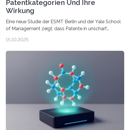
Patentkategorien Und Ihre
Wirkung
Eine neue Studie der ESMT Berlin und der Yale School
of Management zeigt, dass Patente in unscharf
abgegrenzten, sich überlappenden Kategorien deutlich
15.10.2025
häufiger zu bahnbrechenden Innovationen führen und
langfristig größeren wirtschaftlichen Wert schaffen als
solche in klar definierten Bereichen. Bahnbrechende
Erfindungen entstehen besonders dann, wenn
Wissenskategorien verschwimmen. Das zeigt neue
Forschung von Gianluca Carnabuci, Professor of
Organizational Behavior an der ESMT Berlin, und
Balázs Kovács, Professor an der Yale School of
Management. Die Forscher kommen zu dem Schluss,
dass Patente…