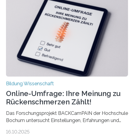
Rente. Bisherige Schätzungen lagen bei rund 20.000
Euro und damit etwa 30 Prozent zu niedrig. Zu diesem
Ergebnis kommt eine neue Studie des ZEW Mannheim
mit der Universität Tilburg. „Werden Frauen unter 30
Jahren erstmals…
Bildung Wissenschaft
Online-Umfrage: Ihre Meinung zu
Rückenschmerzen Zählt!
Das Forschungsprojekt BACKCamPAIN der Hochschule
Bochum untersucht Einstellungen, Erfahrungen und
Mythen rund um Rückenschmerzen. Rückenschmerzen
16.10.2025