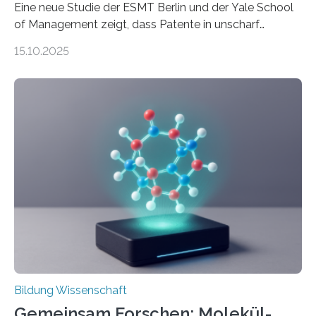
Eine neue Studie der ESMT Berlin und der Yale School
of Management zeigt, dass Patente in unscharf
abgegrenzten, sich überlappenden Kategorien deutlich
15.10.2025
häufiger zu bahnbrechenden Innovationen führen und
langfristig größeren wirtschaftlichen Wert schaffen als
solche in klar definierten Bereichen. Bahnbrechende
Erfindungen entstehen besonders dann, wenn
Wissenskategorien verschwimmen. Das zeigt neue
Forschung von Gianluca Carnabuci, Professor of
Organizational Behavior an der ESMT Berlin, und
Balázs Kovács, Professor an der Yale School of
Management. Die Forscher kommen zu dem Schluss,
dass Patente…
Bildung Wissenschaft
Gemeinsam Forschen: Molekül-