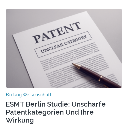
gehören zu den häufigsten gesundheitlichen
Beschwerden in Deutschland. Doch wie Menschen über
Rückenschmerzen denken und welche Erfahrungen sie
damit gemacht haben, kann entscheidend
beeinflussen, wie Schmerzen verlaufen und welche
Therapien wirken. Diese individuellen Überzeugungen
stehen im Mittelpunkt einer aktuellen Studie der
Hochschule Bochum. Im Rahmen des
Promotionsprojekts „BACKCamPAIN“ führt die
Doktorandin Deborah Jost (Hochschule Bochum,
Promotionskolleg NRW) derzeit eine Online-Umfrage
durch. Ziel ist es, herauszufinden,…
Bildung Wissenschaft
ESMT Berlin Studie: Unscharfe
Patentkategorien Und Ihre
Wirkung