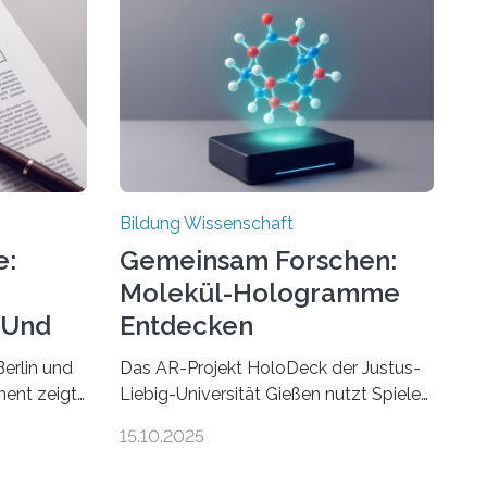
Bildung Wissenschaft
e:
Gemeinsam Forschen:
Molekül-Hologramme
 Und
Entdecken
erlin und
Das AR-Projekt HoloDeck der Justus-
ent zeigt,
Liebig-Universität Gießen nutzt Spiele-
Hardware für die universitäre Lehre Die
15.10.2025
penden
vor allem aus Computer- und
 zu
Handyspielen bekannte Augmented-