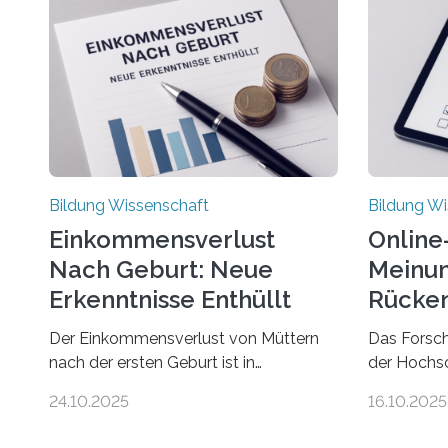
Bildung Wissenschaft
Bildung Wi
Einkommensverlust
Online
Nach Geburt: Neue
Meinun
Erkenntnisse Enthüllt
Rücken
Der Einkommensverlust von Müttern
Das Forsc
nach der ersten Geburt ist in
der Hochs
Deutschland noch wesentlich größer
Einstellun
24.10.2025
16.10.2025
als bisher angenommen. Mütter
rund um R
verdienen im vierten Jahr nach der
Rückensch