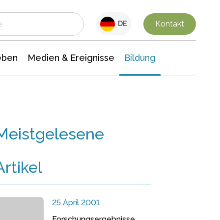
 Leben
Medien & Ereignisse
Interdisziplinäre Forschung
Veranstaltungsnachrichten
n Chemie
Gesellschaftswissenschaften
Kontakt
DE
eben
Medien & Ereignisse
Bildung
Meistgelesene
Artikel
25 April 2001
Forschungsergebnisse