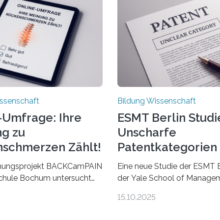
ssenschaft
Bildung Wissenschaft
-Umfrage: Ihre
ESMT Berlin Studi
g zu
Unscharfe
schmerzen Zählt!
Patentkategorien
Ihre Wirkung
hungsprojekt BACKCamPAIN
Eine neue Studie der ESMT B
chule Bochum untersucht
der Yale School of Managem
gen, Erfahrungen und Mythen
dass Patente in unscharf
15.10.2025
ückenschmerzen.
abgegrenzten, sich überlap
merzen gehören zu den
Kategorien deutlich häufiger