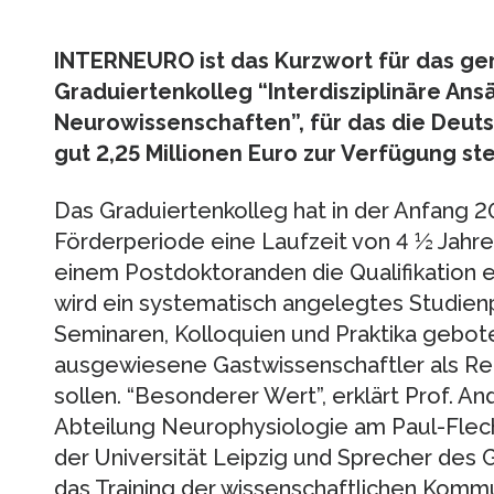
INTERNEURO ist das Kurzwort für das ge
Graduiertenkolleg “Interdisziplinäre Ansä
Neurowissenschaften”, für das die Deu
gut 2,25 Millionen Euro zur Verfügung stel
Das Graduiertenkolleg hat in der Anfang 
Förderperiode eine Laufzeit von 4 ½ Jahr
einem Postdoktoranden die Qualifikation
wird ein systematisch angelegtes Studie
Seminaren, Kolloquien und Praktika gebote
ausgewiesene Gastwissenschaftler als R
sollen. “Besonderer Wert”, erklärt Prof. A
Abteilung Neurophysiologie am Paul-Flechs
der Universität Leipzig und Sprecher des G
das Training der wissenschaftlichen Kommu