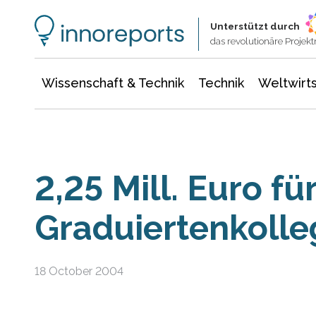
Wissenschaft & Technik
Informationstechnologie
Energie & Elektrotechnik
Unterstützt durch
das revolutionäre Proje
Wissenschaft & Technik
Technik
Weltwirts
2,25 Mill. Euro fü
Graduiertenkolleg
18 October 2004