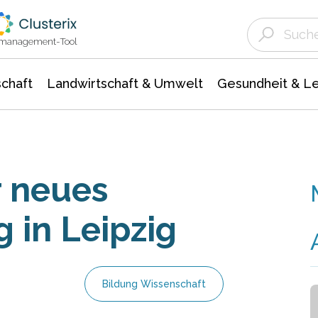
Landwirtschaft & Umwelt
Gesundheit &
Agrar- Forstwissenschaften
Unternehmensmeldungen
Biowissenschafte
Ökologie Umwelt- Naturschutz
ktmanagement-Tool
chaft
Landwirtschaft & Umwelt
Gesundheit & L
r neues
 in Leipzig
Bildung Wissenschaft