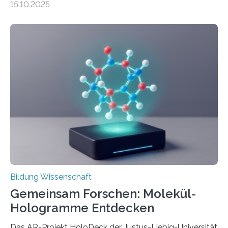
15.10.2025
häufiger zu bahnbrechenden Innovationen führen und
langfristig größeren wirtschaftlichen Wert schaffen als
solche in klar definierten Bereichen. Bahnbrechende
Erfindungen entstehen besonders dann, wenn
Wissenskategorien verschwimmen. Das zeigt neue
Forschung von Gianluca Carnabuci, Professor of
Organizational Behavior an der ESMT Berlin, und
Balázs Kovács, Professor an der Yale School of
Management. Die Forscher kommen zu dem Schluss,
dass Patente…
Bildung Wissenschaft
Gemeinsam Forschen: Molekül-
Hologramme Entdecken
Das AR-Projekt HoloDeck der Justus-Liebig-Universität