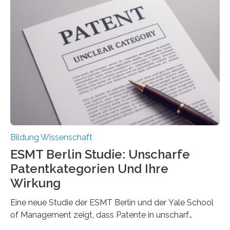
damit gemacht haben, kann entscheidend
beeinflussen, wie Schmerzen verlaufen und welche
Therapien wirken. Diese individuellen Überzeugungen
stehen im Mittelpunkt einer aktuellen Studie der
Hochschule Bochum. Im Rahmen des
Promotionsprojekts „BACKCamPAIN“ führt die
Doktorandin Deborah Jost (Hochschule Bochum,
Promotionskolleg NRW) derzeit eine Online-Umfrage
durch. Ziel ist es, herauszufinden,…
Bildung Wissenschaft
ESMT Berlin Studie: Unscharfe
Patentkategorien Und Ihre
Wirkung
Eine neue Studie der ESMT Berlin und der Yale School
of Management zeigt, dass Patente in unscharf
abgegrenzten, sich überlappenden Kategorien deutlich