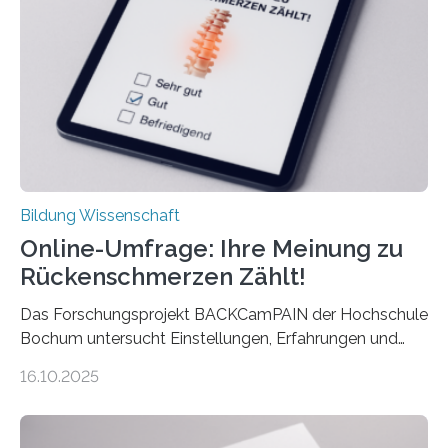
Ergebnis kommt eine neue Studie des ZEW Mannheim
mit der Universität Tilburg. „Werden Frauen unter 30
Jahren erstmals…
Bildung Wissenschaft
Online-Umfrage: Ihre Meinung zu
Rückenschmerzen Zählt!
Das Forschungsprojekt BACKCamPAIN der Hochschule
Bochum untersucht Einstellungen, Erfahrungen und
Mythen rund um Rückenschmerzen. Rückenschmerzen
16.10.2025
gehören zu den häufigsten gesundheitlichen
Beschwerden in Deutschland. Doch wie Menschen über
Rückenschmerzen denken und welche Erfahrungen sie