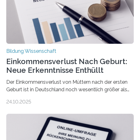
Bildung Wissenschaft
Einkommensverlust Nach Geburt:
Neue Erkenntnisse Enthüllt
Der Einkommensverlust von Müttern nach der ersten
Geburt ist in Deutschland noch wesentlich größer als
bisher angenommen. Mütter verdienen im vierten Jahr
24.10.2025
nach der Geburt durchschnittlich fast 30.000 Euro
weniger als gleichaltrige Frauen noch ohne Kinder – mit
langfristigen Auswirkungen auf Karriere und die spätere
Rente. Bisherige Schätzungen lagen bei rund 20.000
Euro und damit etwa 30 Prozent zu niedrig. Zu diesem