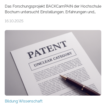
Das Forschungsprojekt BACKCamPAIN der Hochschule
Bochum untersucht Einstellungen, Erfahrungen und
Mythen rund um Rückenschmerzen. Rückenschmerzen
16.10.2025
gehören zu den häufigsten gesundheitlichen
Beschwerden in Deutschland. Doch wie Menschen über
Rückenschmerzen denken und welche Erfahrungen sie
damit gemacht haben, kann entscheidend
beeinflussen, wie Schmerzen verlaufen und welche
Therapien wirken. Diese individuellen Überzeugungen
stehen im Mittelpunkt einer aktuellen Studie der
Hochschule Bochum. Im Rahmen des
Promotionsprojekts „BACKCamPAIN“ führt die
Doktorandin Deborah Jost (Hochschule Bochum,
Promotionskolleg NRW) derzeit eine Online-Umfrage
durch. Ziel ist es, herauszufinden,…
Bildung Wissenschaft