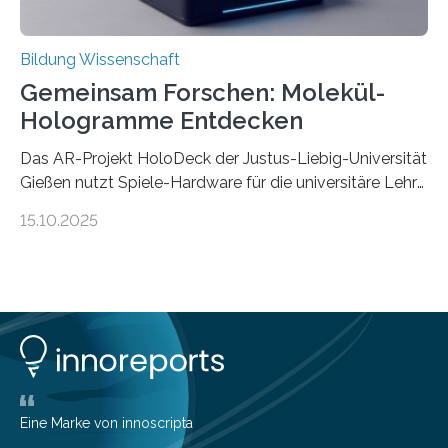
Bildung Wissenschaft
Gemeinsam Forschen: Molekül-
Hologramme Entdecken
Das AR-Projekt HoloDeck der Justus-Liebig-Universität
Gießen nutzt Spiele-Hardware für die universitäre Lehre
Die vor allem aus Computer- und Handyspielen
15.10.2025
bekannte Augmented-Reality-Technologie (AR) hält
Einzug in universitäre Lehre: Das an der Justus-Liebig-
Universität Gießen geförderte Projekt „HoloDeck:
Molekulare Hologramme in der Lehre“ ermöglicht es,
komplexe molekulare Zusammenhänge sichtbar zu
machen. Mehrere Personen können dabei gemeinsam
auf einer speziellen faltbaren Arbeitsoberfläche ein
computererzeugtes, für alle Teilnehmer aus der jeweils
individuellen Perspektive sichtbares 3D-Hologramm
Eine Marke von innoscripta
betrachten. In diesem Wintersemester erhalten