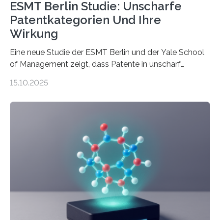
ESMT Berlin Studie: Unscharfe
Patentkategorien Und Ihre
Wirkung
Eine neue Studie der ESMT Berlin und der Yale School
of Management zeigt, dass Patente in unscharf
abgegrenzten, sich überlappenden Kategorien deutlich
15.10.2025
häufiger zu bahnbrechenden Innovationen führen und
langfristig größeren wirtschaftlichen Wert schaffen als
solche in klar definierten Bereichen. Bahnbrechende
Erfindungen entstehen besonders dann, wenn
Wissenskategorien verschwimmen. Das zeigt neue
Forschung von Gianluca Carnabuci, Professor of
Organizational Behavior an der ESMT Berlin, und
Balázs Kovács, Professor an der Yale School of
Management. Die Forscher kommen zu dem Schluss,
dass Patente…