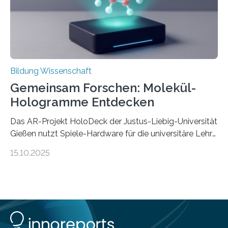
Management. Die Forscher kommen zu dem Schluss,
dass Patente…
Bildung Wissenschaft
Gemeinsam Forschen: Molekül-
Hologramme Entdecken
Das AR-Projekt HoloDeck der Justus-Liebig-Universität
Gießen nutzt Spiele-Hardware für die universitäre Lehre
Die vor allem aus Computer- und Handyspielen
15.10.2025
bekannte Augmented-Reality-Technologie (AR) hält
Einzug in universitäre Lehre: Das an der Justus-Liebig-
Universität Gießen geförderte Projekt „HoloDeck:
Molekulare Hologramme in der Lehre“ ermöglicht es,
komplexe molekulare Zusammenhänge sichtbar zu
machen. Mehrere Personen können dabei gemeinsam