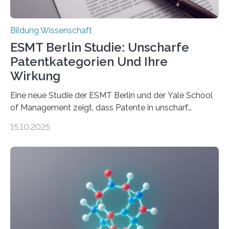
Bildung Wissenschaft
ESMT Berlin Studie: Unscharfe
Patentkategorien Und Ihre
Wirkung
Eine neue Studie der ESMT Berlin und der Yale School
of Management zeigt, dass Patente in unscharf
abgegrenzten, sich überlappenden Kategorien deutlich
15.10.2025
häufiger zu bahnbrechenden Innovationen führen und
langfristig größeren wirtschaftlichen Wert schaffen als
solche in klar definierten Bereichen. Bahnbrechende
Erfindungen entstehen besonders dann, wenn
Wissenskategorien verschwimmen. Das zeigt neue
Forschung von Gianluca Carnabuci, Professor of
Organizational Behavior an der ESMT Berlin, und
Balázs Kovács, Professor an der Yale School of