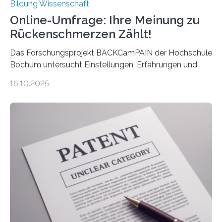
Bildung Wissenschaft
Online-Umfrage: Ihre Meinung zu
Rückenschmerzen Zählt!
Das Forschungsprojekt BACKCamPAIN der Hochschule
Bochum untersucht Einstellungen, Erfahrungen und
Mythen rund um Rückenschmerzen. Rückenschmerzen
16.10.2025
gehören zu den häufigsten gesundheitlichen
Beschwerden in Deutschland. Doch wie Menschen über
Rückenschmerzen denken und welche Erfahrungen sie
damit gemacht haben, kann entscheidend
beeinflussen, wie Schmerzen verlaufen und welche
Therapien wirken. Diese individuellen Überzeugungen
stehen im Mittelpunkt einer aktuellen Studie der
Hochschule Bochum. Im Rahmen des
Promotionsprojekts „BACKCamPAIN“ führt die
Doktorandin Deborah Jost (Hochschule Bochum,
Promotionskolleg NRW) derzeit eine Online-Umfrage
durch. Ziel ist es, herauszufinden,…