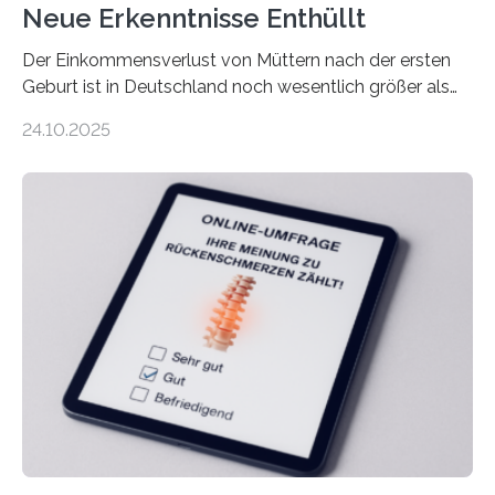
Neue Erkenntnisse Enthüllt
Der Einkommensverlust von Müttern nach der ersten
Geburt ist in Deutschland noch wesentlich größer als
bisher angenommen. Mütter verdienen im vierten Jahr
24.10.2025
nach der Geburt durchschnittlich fast 30.000 Euro
weniger als gleichaltrige Frauen noch ohne Kinder – mit
langfristigen Auswirkungen auf Karriere und die spätere
Rente. Bisherige Schätzungen lagen bei rund 20.000
Euro und damit etwa 30 Prozent zu niedrig. Zu diesem
Ergebnis kommt eine neue Studie des ZEW Mannheim
mit der Universität Tilburg. „Werden Frauen unter 30
Jahren erstmals…