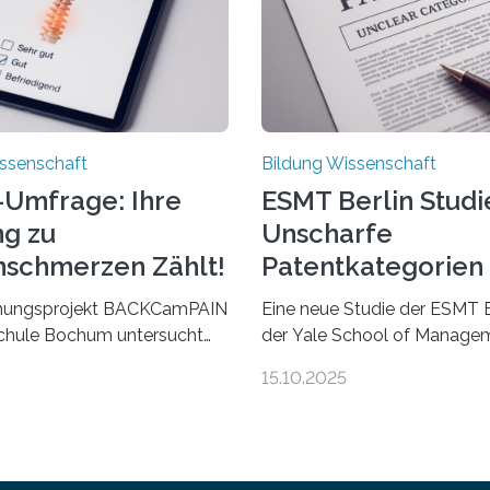
ssenschaft
Bildung Wissenschaft
-Umfrage: Ihre
ESMT Berlin Studi
g zu
Unscharfe
schmerzen Zählt!
Patentkategorien
Ihre Wirkung
hungsprojekt BACKCamPAIN
Eine neue Studie der ESMT B
chule Bochum untersucht
der Yale School of Managem
gen, Erfahrungen und Mythen
dass Patente in unscharf
15.10.2025
ückenschmerzen.
abgegrenzten, sich überlap
merzen gehören zu den
Kategorien deutlich häufiger
 gesundheitlichen
bahnbrechenden Innovation
en in Deutschland. Doch
und langfristig größeren