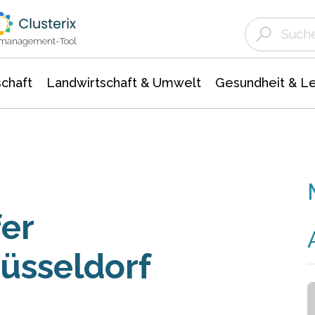
Landwirtschaft & Umwelt
Gesundheit &
Agrar- Forstwissenschaften
Unternehmensmeldungen
Biowissenschafte
Ökologie Umwelt- Naturschutz
ktmanagement-Tool
chaft
Landwirtschaft & Umwelt
Gesundheit & L
er
üsseldorf