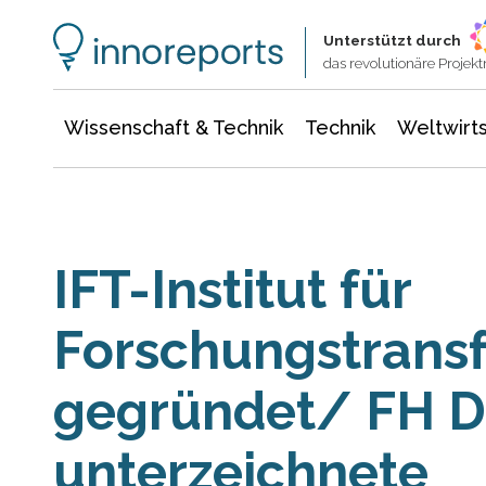
Wissenschaft & Technik
Informationstechnologie
Energie & Elektrotechnik
Unterstützt durch
das revolutionäre Proje
Wissenschaft & Technik
Technik
Weltwirts
IFT-Institut für
Forschungstransf
gegründet/ FH D
unterzeichnete