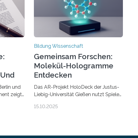
Bildung Wissenschaft
e:
Gemeinsam Forschen:
Molekül-Hologramme
 Und
Entdecken
erlin und
Das AR-Projekt HoloDeck der Justus-
ent zeigt,
Liebig-Universität Gießen nutzt Spiele-
Hardware für die universitäre Lehre Die
15.10.2025
penden
vor allem aus Computer- und
 zu
Handyspielen bekannte Augmented-
en führen
Reality-Technologie (AR) hält Einzug in
universitäre Lehre: Das an der Justus-