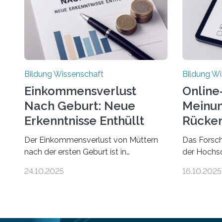
Bildung Wissenschaft
Bildung Wi
Einkommensverlust
Online
Nach Geburt: Neue
Meinun
Erkenntnisse Enthüllt
Rücken
Der Einkommensverlust von Müttern
Das Forsc
nach der ersten Geburt ist in
der Hochs
Deutschland noch wesentlich größer
Einstellun
24.10.2025
16.10.2025
als bisher angenommen. Mütter
rund um R
verdienen im vierten Jahr nach der
Rückensch
Geburt durchschnittlich fast 30.000
häufigsten
Euro weniger als gleichaltrige Frauen
Beschwerd