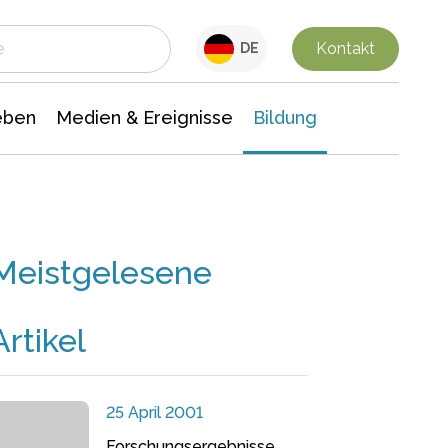
 Leben
Medien & Ereignisse
Interdisziplinäre Forschung
Veranstaltungsnachrichten
n Chemie
Gesellschaftswissenschaften
Kontakt
DE
eben
Medien & Ereignisse
Bildung
Meistgelesene
Artikel
25 April 2001
Forschungsergebnisse