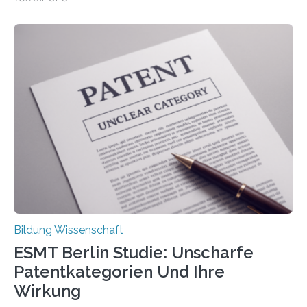
gehören zu den häufigsten gesundheitlichen
Beschwerden in Deutschland. Doch wie Menschen über
Rückenschmerzen denken und welche Erfahrungen sie
damit gemacht haben, kann entscheidend
beeinflussen, wie Schmerzen verlaufen und welche
Therapien wirken. Diese individuellen Überzeugungen
stehen im Mittelpunkt einer aktuellen Studie der
Hochschule Bochum. Im Rahmen des
Promotionsprojekts „BACKCamPAIN“ führt die
Doktorandin Deborah Jost (Hochschule Bochum,
Promotionskolleg NRW) derzeit eine Online-Umfrage
durch. Ziel ist es, herauszufinden,…
Bildung Wissenschaft
ESMT Berlin Studie: Unscharfe
Patentkategorien Und Ihre
Wirkung