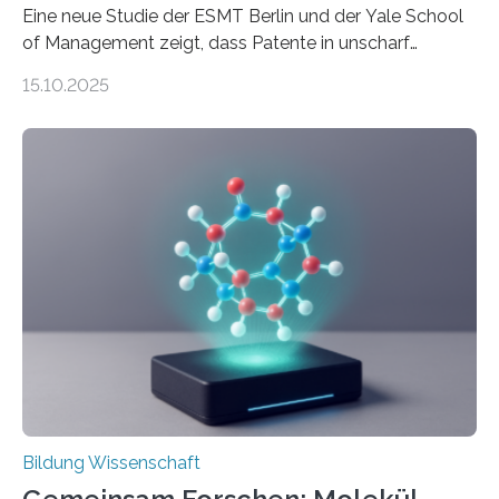
Eine neue Studie der ESMT Berlin und der Yale School
of Management zeigt, dass Patente in unscharf
abgegrenzten, sich überlappenden Kategorien deutlich
15.10.2025
häufiger zu bahnbrechenden Innovationen führen und
langfristig größeren wirtschaftlichen Wert schaffen als
solche in klar definierten Bereichen. Bahnbrechende
Erfindungen entstehen besonders dann, wenn
Wissenskategorien verschwimmen. Das zeigt neue
Forschung von Gianluca Carnabuci, Professor of
Organizational Behavior an der ESMT Berlin, und
Balázs Kovács, Professor an der Yale School of
Management. Die Forscher kommen zu dem Schluss,
dass Patente…
Bildung Wissenschaft