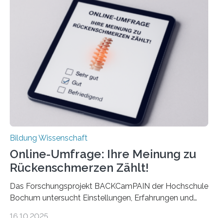
langfristigen Auswirkungen auf Karriere und die spätere
Rente. Bisherige Schätzungen lagen bei rund 20.000
Euro und damit etwa 30 Prozent zu niedrig. Zu diesem
Ergebnis kommt eine neue Studie des ZEW Mannheim
mit der Universität Tilburg. „Werden Frauen unter 30
Jahren erstmals…
Bildung Wissenschaft
Online-Umfrage: Ihre Meinung zu
Rückenschmerzen Zählt!
Das Forschungsprojekt BACKCamPAIN der Hochschule
Bochum untersucht Einstellungen, Erfahrungen und
Mythen rund um Rückenschmerzen. Rückenschmerzen
16.10.2025