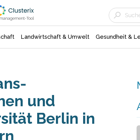
Landwirtschaft & Umwelt
Gesundheit &
Agrar- Forstwissenschaften
Unternehmensmeldungen
Biowissenschafte
Ökologie Umwelt- Naturschutz
ktmanagement-Tool
chaft
Landwirtschaft & Umwelt
Gesundheit & L
ans-
chen und
tät Berlin in
rn