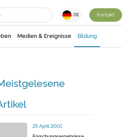
 Leben
Medien & Ereignisse
Interdisziplinäre Forschung
Veranstaltungsnachrichten
n Chemie
Gesellschaftswissenschaften
Kontakt
DE
eben
Medien & Ereignisse
Bildung
Meistgelesene
Artikel
25 April 2001
Forschungsergebnisse