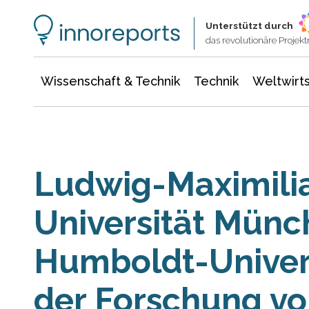
Wissenschaft & Technik
Informationstechnologie
Energie & Elektrotechnik
Unterstützt durch
das revolutionäre Proje
Wissenschaft & Technik
Technik
Weltwirts
Ludwig-Maximili
Universität Mün
Humboldt-Universi
der Forschung vo