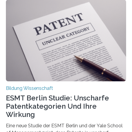
Rückenschmerzen denken und welche Erfahrungen sie
damit gemacht haben, kann entscheidend
beeinflussen, wie Schmerzen verlaufen und welche
Therapien wirken. Diese individuellen Überzeugungen
stehen im Mittelpunkt einer aktuellen Studie der
Hochschule Bochum. Im Rahmen des
Promotionsprojekts „BACKCamPAIN“ führt die
Doktorandin Deborah Jost (Hochschule Bochum,
Promotionskolleg NRW) derzeit eine Online-Umfrage
durch. Ziel ist es, herauszufinden,…
Bildung Wissenschaft
ESMT Berlin Studie: Unscharfe
Patentkategorien Und Ihre
Wirkung
Eine neue Studie der ESMT Berlin und der Yale School