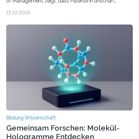
of Management zeigt, dass Patente in unscharf
abgegrenzten, sich überlappenden Kategorien deutlich
15.10.2025
häufiger zu bahnbrechenden Innovationen führen und
langfristig größeren wirtschaftlichen Wert schaffen als
solche in klar definierten Bereichen. Bahnbrechende
Erfindungen entstehen besonders dann, wenn
Wissenskategorien verschwimmen. Das zeigt neue
Forschung von Gianluca Carnabuci, Professor of
Organizational Behavior an der ESMT Berlin, und
Balázs Kovács, Professor an der Yale School of
Management. Die Forscher kommen zu dem Schluss,
dass Patente…
Bildung Wissenschaft
Gemeinsam Forschen: Molekül-
Hologramme Entdecken