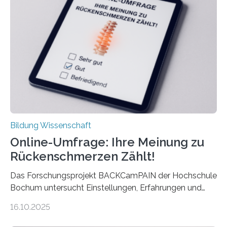
Euro und damit etwa 30 Prozent zu niedrig. Zu diesem
Ergebnis kommt eine neue Studie des ZEW Mannheim
mit der Universität Tilburg. „Werden Frauen unter 30
Jahren erstmals…
Bildung Wissenschaft
Online-Umfrage: Ihre Meinung zu
Rückenschmerzen Zählt!
Das Forschungsprojekt BACKCamPAIN der Hochschule
Bochum untersucht Einstellungen, Erfahrungen und
Mythen rund um Rückenschmerzen. Rückenschmerzen
16.10.2025
gehören zu den häufigsten gesundheitlichen
Beschwerden in Deutschland. Doch wie Menschen über