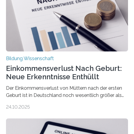
Bildung Wissenschaft
Einkommensverlust Nach Geburt:
Neue Erkenntnisse Enthüllt
Der Einkommensverlust von Müttern nach der ersten
Geburt ist in Deutschland noch wesentlich größer als
bisher angenommen. Mütter verdienen im vierten Jahr
24.10.2025
nach der Geburt durchschnittlich fast 30.000 Euro
weniger als gleichaltrige Frauen noch ohne Kinder – mit
langfristigen Auswirkungen auf Karriere und die spätere
Rente. Bisherige Schätzungen lagen bei rund 20.000