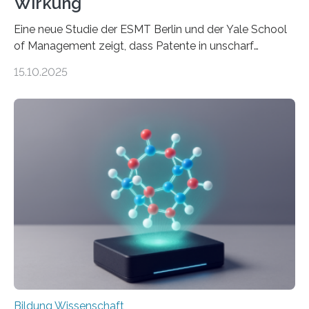
Wirkung
Eine neue Studie der ESMT Berlin und der Yale School
of Management zeigt, dass Patente in unscharf
abgegrenzten, sich überlappenden Kategorien deutlich
15.10.2025
häufiger zu bahnbrechenden Innovationen führen und
langfristig größeren wirtschaftlichen Wert schaffen als
solche in klar definierten Bereichen. Bahnbrechende
Erfindungen entstehen besonders dann, wenn
Wissenskategorien verschwimmen. Das zeigt neue
Forschung von Gianluca Carnabuci, Professor of
Organizational Behavior an der ESMT Berlin, und
Balázs Kovács, Professor an der Yale School of
Management. Die Forscher kommen zu dem Schluss,
dass Patente…
Bildung Wissenschaft