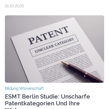
Mythen rund um Rückenschmerzen. Rückenschmerzen
16.10.2025
gehören zu den häufigsten gesundheitlichen
Beschwerden in Deutschland. Doch wie Menschen über
Rückenschmerzen denken und welche Erfahrungen sie
damit gemacht haben, kann entscheidend
beeinflussen, wie Schmerzen verlaufen und welche
Therapien wirken. Diese individuellen Überzeugungen
stehen im Mittelpunkt einer aktuellen Studie der
Hochschule Bochum. Im Rahmen des
Promotionsprojekts „BACKCamPAIN“ führt die
Doktorandin Deborah Jost (Hochschule Bochum,
Promotionskolleg NRW) derzeit eine Online-Umfrage
durch. Ziel ist es, herauszufinden,…
Bildung Wissenschaft
ESMT Berlin Studie: Unscharfe
Patentkategorien Und Ihre