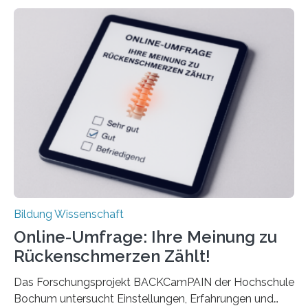
weniger als gleichaltrige Frauen noch ohne Kinder – mit
langfristigen Auswirkungen auf Karriere und die spätere
Rente. Bisherige Schätzungen lagen bei rund 20.000
Euro und damit etwa 30 Prozent zu niedrig. Zu diesem
Ergebnis kommt eine neue Studie des ZEW Mannheim
mit der Universität Tilburg. „Werden Frauen unter 30
Jahren erstmals…
Bildung Wissenschaft
Online-Umfrage: Ihre Meinung zu
Rückenschmerzen Zählt!
Das Forschungsprojekt BACKCamPAIN der Hochschule
Bochum untersucht Einstellungen, Erfahrungen und