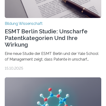
Promotionskolleg NRW) derzeit eine Online-Umfrage
durch. Ziel ist es, herauszufinden,…
Bildung Wissenschaft
ESMT Berlin Studie: Unscharfe
Patentkategorien Und Ihre
Wirkung
Eine neue Studie der ESMT Berlin und der Yale School
of Management zeigt, dass Patente in unscharf
abgegrenzten, sich überlappenden Kategorien deutlich
15.10.2025
häufiger zu bahnbrechenden Innovationen führen und
langfristig größeren wirtschaftlichen Wert schaffen als
solche in klar definierten Bereichen. Bahnbrechende
Erfindungen entstehen besonders dann, wenn
Wissenskategorien verschwimmen. Das zeigt neue
Forschung von Gianluca Carnabuci, Professor of
Organizational Behavior an der ESMT Berlin, und