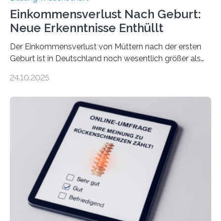
Einkommensverlust Nach Geburt:
Neue Erkenntnisse Enthüllt
Der Einkommensverlust von Müttern nach der ersten
Geburt ist in Deutschland noch wesentlich größer als
bisher angenommen. Mütter verdienen im vierten Jahr
24.10.2025
nach der Geburt durchschnittlich fast 30.000 Euro
weniger als gleichaltrige Frauen noch ohne Kinder – mit
langfristigen Auswirkungen auf Karriere und die spätere
Rente. Bisherige Schätzungen lagen bei rund 20.000
Euro und damit etwa 30 Prozent zu niedrig. Zu diesem
Ergebnis kommt eine neue Studie des ZEW Mannheim
mit der Universität Tilburg. „Werden Frauen unter 30
Jahren erstmals…