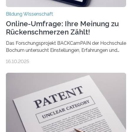
Bildung Wissenschaft
Online-Umfrage: Ihre Meinung zu
Rückenschmerzen Zählt!
Das Forschungsprojekt BACKCamPAIN der Hochschule
Bochum untersucht Einstellungen, Erfahrungen und
Mythen rund um Rückenschmerzen. Rückenschmerzen
16.10.2025
gehören zu den häufigsten gesundheitlichen
Beschwerden in Deutschland. Doch wie Menschen über
Rückenschmerzen denken und welche Erfahrungen sie
damit gemacht haben, kann entscheidend
beeinflussen, wie Schmerzen verlaufen und welche
Therapien wirken. Diese individuellen Überzeugungen
stehen im Mittelpunkt einer aktuellen Studie der
Hochschule Bochum. Im Rahmen des
Promotionsprojekts „BACKCamPAIN“ führt die
Doktorandin Deborah Jost (Hochschule Bochum,