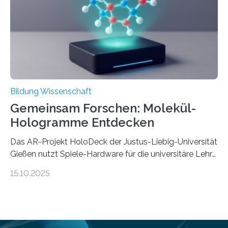
Balázs Kovács, Professor an der Yale School of
Management. Die Forscher kommen zu dem Schluss,
dass Patente…
Bildung Wissenschaft
Gemeinsam Forschen: Molekül-
Hologramme Entdecken
Das AR-Projekt HoloDeck der Justus-Liebig-Universität
Gießen nutzt Spiele-Hardware für die universitäre Lehre
Die vor allem aus Computer- und Handyspielen
15.10.2025
bekannte Augmented-Reality-Technologie (AR) hält
Einzug in universitäre Lehre: Das an der Justus-Liebig-
Universität Gießen geförderte Projekt „HoloDeck:
Molekulare Hologramme in der Lehre“ ermöglicht es,
komplexe molekulare Zusammenhänge sichtbar zu