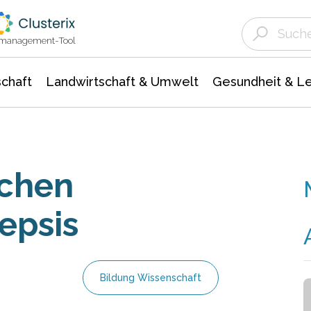
Landwirtschaft & Umwelt
Gesundheit &
Agrar- Forstwissenschaften
Unternehmensmeldungen
Biowissenschafte
Ökologie Umwelt- Naturschutz
ktmanagement-Tool
chaft
Landwirtschaft & Umwelt
Gesundheit & L
schen
epsis
Bildung Wissenschaft