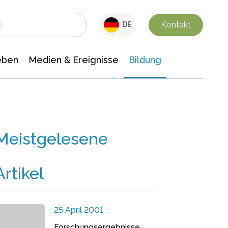
 Leben
Medien & Ereignisse
Interdisziplinäre Forschung
Veranstaltungsnachrichten
n Chemie
Gesellschaftswissenschaften
Kontakt
DE
eben
Medien & Ereignisse
Bildung
Meistgelesene
Artikel
25 April 2001
Forschungsergebnisse