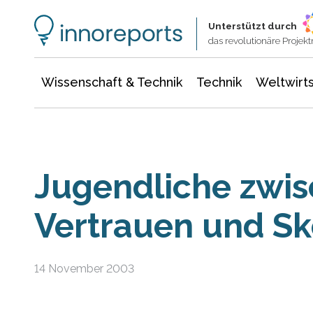
Wissenschaft & Technik
Informationstechnologie
Energie & Elektrotechnik
Unterstützt durch
das revolutionäre Proje
Wissenschaft & Technik
Technik
Weltwirts
Jugendliche zwi
Vertrauen und Sk
14 November 2003