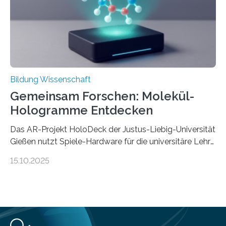
Management. Die Forscher kommen zu dem Schluss,
dass Patente…
Bildung Wissenschaft
Gemeinsam Forschen: Molekül-
Hologramme Entdecken
Das AR-Projekt HoloDeck der Justus-Liebig-Universität
Gießen nutzt Spiele-Hardware für die universitäre Lehre
Die vor allem aus Computer- und Handyspielen
15.10.2025
bekannte Augmented-Reality-Technologie (AR) hält
Einzug in universitäre Lehre: Das an der Justus-Liebig-
Universität Gießen geförderte Projekt „HoloDeck:
Molekulare Hologramme in der Lehre“ ermöglicht es,
komplexe molekulare Zusammenhänge sichtbar zu