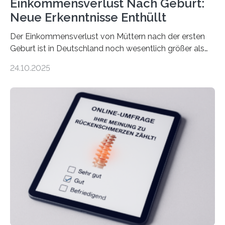
Einkommensverlust Nach Geburt:
Neue Erkenntnisse Enthüllt
Der Einkommensverlust von Müttern nach der ersten
Geburt ist in Deutschland noch wesentlich größer als
bisher angenommen. Mütter verdienen im vierten Jahr
24.10.2025
nach der Geburt durchschnittlich fast 30.000 Euro
weniger als gleichaltrige Frauen noch ohne Kinder – mit
langfristigen Auswirkungen auf Karriere und die spätere
Rente. Bisherige Schätzungen lagen bei rund 20.000
Euro und damit etwa 30 Prozent zu niedrig. Zu diesem
Ergebnis kommt eine neue Studie des ZEW Mannheim
mit der Universität Tilburg. „Werden Frauen unter 30
Jahren erstmals…