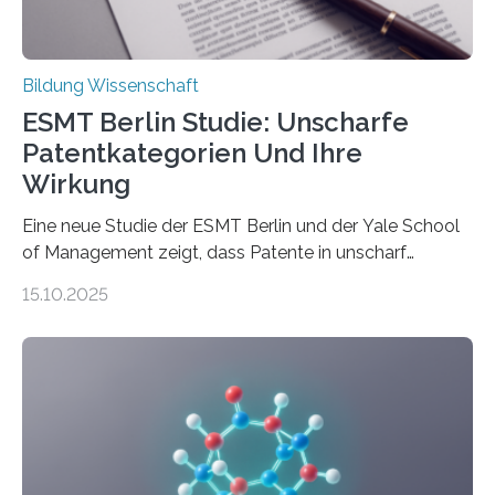
durch. Ziel ist es, herauszufinden,…
Bildung Wissenschaft
ESMT Berlin Studie: Unscharfe
Patentkategorien Und Ihre
Wirkung
Eine neue Studie der ESMT Berlin und der Yale School
of Management zeigt, dass Patente in unscharf
abgegrenzten, sich überlappenden Kategorien deutlich
15.10.2025
häufiger zu bahnbrechenden Innovationen führen und
langfristig größeren wirtschaftlichen Wert schaffen als
solche in klar definierten Bereichen. Bahnbrechende
Erfindungen entstehen besonders dann, wenn
Wissenskategorien verschwimmen. Das zeigt neue
Forschung von Gianluca Carnabuci, Professor of
Organizational Behavior an der ESMT Berlin, und
Balázs Kovács, Professor an der Yale School of