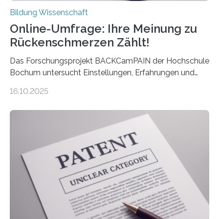
Bildung Wissenschaft
Online-Umfrage: Ihre Meinung zu
Rückenschmerzen Zählt!
Das Forschungsprojekt BACKCamPAIN der Hochschule
Bochum untersucht Einstellungen, Erfahrungen und
Mythen rund um Rückenschmerzen. Rückenschmerzen
16.10.2025
gehören zu den häufigsten gesundheitlichen
Beschwerden in Deutschland. Doch wie Menschen über
Rückenschmerzen denken und welche Erfahrungen sie
damit gemacht haben, kann entscheidend
beeinflussen, wie Schmerzen verlaufen und welche
Therapien wirken. Diese individuellen Überzeugungen
stehen im Mittelpunkt einer aktuellen Studie der
Hochschule Bochum. Im Rahmen des
Promotionsprojekts „BACKCamPAIN“ führt die
Doktorandin Deborah Jost (Hochschule Bochum,
Promotionskolleg NRW) derzeit eine Online-Umfrage