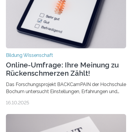
mit der Universität Tilburg. „Werden Frauen unter 30
Jahren erstmals…
Bildung Wissenschaft
Online-Umfrage: Ihre Meinung zu
Rückenschmerzen Zählt!
Das Forschungsprojekt BACKCamPAIN der Hochschule
Bochum untersucht Einstellungen, Erfahrungen und
Mythen rund um Rückenschmerzen. Rückenschmerzen
16.10.2025
gehören zu den häufigsten gesundheitlichen
Beschwerden in Deutschland. Doch wie Menschen über
Rückenschmerzen denken und welche Erfahrungen sie
damit gemacht haben, kann entscheidend