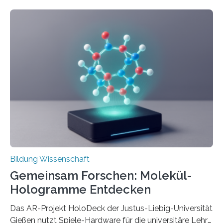
langfristig größeren wirtschaftlichen Wert schaffen als
solche in klar definierten Bereichen. Bahnbrechende
Erfindungen entstehen besonders dann, wenn
Wissenskategorien verschwimmen. Das zeigt neue
Forschung von Gianluca Carnabuci, Professor of
Organizational Behavior an der ESMT Berlin, und
Balázs Kovács, Professor an der Yale School of
Management. Die Forscher kommen zu dem Schluss,
dass Patente…
Bildung Wissenschaft
Gemeinsam Forschen: Molekül-
Hologramme Entdecken
Das AR-Projekt HoloDeck der Justus-Liebig-Universität
Gießen nutzt Spiele-Hardware für die universitäre Lehre