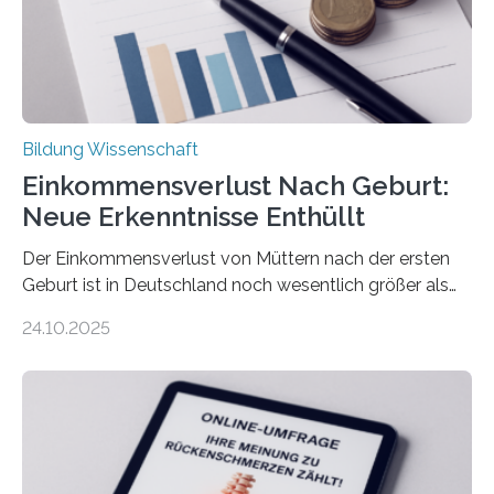
Bildung Wissenschaft
Einkommensverlust Nach Geburt:
Neue Erkenntnisse Enthüllt
Der Einkommensverlust von Müttern nach der ersten
Geburt ist in Deutschland noch wesentlich größer als
bisher angenommen. Mütter verdienen im vierten Jahr
24.10.2025
nach der Geburt durchschnittlich fast 30.000 Euro
weniger als gleichaltrige Frauen noch ohne Kinder – mit
langfristigen Auswirkungen auf Karriere und die spätere
Rente. Bisherige Schätzungen lagen bei rund 20.000
Euro und damit etwa 30 Prozent zu niedrig. Zu diesem
Ergebnis kommt eine neue Studie des ZEW Mannheim