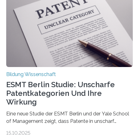
beeinflussen, wie Schmerzen verlaufen und welche
Therapien wirken. Diese individuellen Überzeugungen
stehen im Mittelpunkt einer aktuellen Studie der
Hochschule Bochum. Im Rahmen des
Promotionsprojekts „BACKCamPAIN“ führt die
Doktorandin Deborah Jost (Hochschule Bochum,
Promotionskolleg NRW) derzeit eine Online-Umfrage
durch. Ziel ist es, herauszufinden,…
Bildung Wissenschaft
ESMT Berlin Studie: Unscharfe
Patentkategorien Und Ihre
Wirkung
Eine neue Studie der ESMT Berlin und der Yale School
of Management zeigt, dass Patente in unscharf
abgegrenzten, sich überlappenden Kategorien deutlich
15.10.2025
häufiger zu bahnbrechenden Innovationen führen und