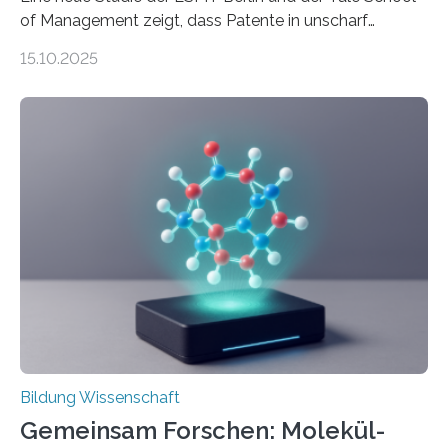
of Management zeigt, dass Patente in unscharf
abgegrenzten, sich überlappenden Kategorien deutlich
15.10.2025
häufiger zu bahnbrechenden Innovationen führen und
langfristig größeren wirtschaftlichen Wert schaffen als
solche in klar definierten Bereichen. Bahnbrechende
Erfindungen entstehen besonders dann, wenn
Wissenskategorien verschwimmen. Das zeigt neue
Forschung von Gianluca Carnabuci, Professor of
Organizational Behavior an der ESMT Berlin, und
Balázs Kovács, Professor an der Yale School of
Management. Die Forscher kommen zu dem Schluss,
dass Patente…
Bildung Wissenschaft
Gemeinsam Forschen: Molekül-