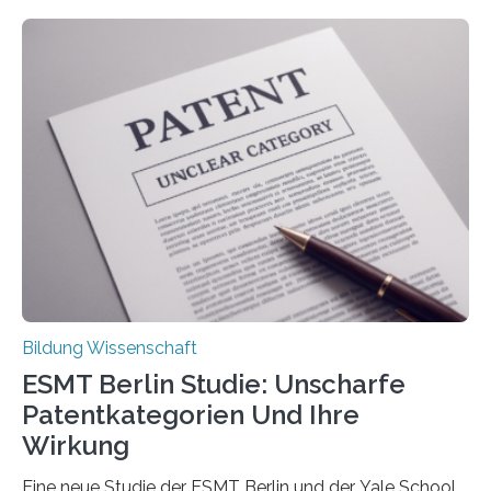
Beschwerden in Deutschland. Doch wie Menschen über
Rückenschmerzen denken und welche Erfahrungen sie
damit gemacht haben, kann entscheidend
beeinflussen, wie Schmerzen verlaufen und welche
Therapien wirken. Diese individuellen Überzeugungen
stehen im Mittelpunkt einer aktuellen Studie der
Hochschule Bochum. Im Rahmen des
Promotionsprojekts „BACKCamPAIN“ führt die
Doktorandin Deborah Jost (Hochschule Bochum,
Promotionskolleg NRW) derzeit eine Online-Umfrage
durch. Ziel ist es, herauszufinden,…
Bildung Wissenschaft
ESMT Berlin Studie: Unscharfe
Patentkategorien Und Ihre
Wirkung
Eine neue Studie der ESMT Berlin und der Yale School