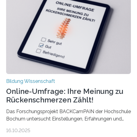
Rente. Bisherige Schätzungen lagen bei rund 20.000
Euro und damit etwa 30 Prozent zu niedrig. Zu diesem
Ergebnis kommt eine neue Studie des ZEW Mannheim
mit der Universität Tilburg. „Werden Frauen unter 30
Jahren erstmals…
Bildung Wissenschaft
Online-Umfrage: Ihre Meinung zu
Rückenschmerzen Zählt!
Das Forschungsprojekt BACKCamPAIN der Hochschule
Bochum untersucht Einstellungen, Erfahrungen und
Mythen rund um Rückenschmerzen. Rückenschmerzen
16.10.2025
gehören zu den häufigsten gesundheitlichen