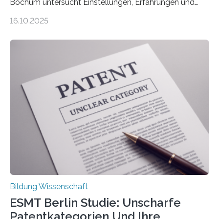
Bochum untersucht Einstellungen, Erfahrungen und
Mythen rund um Rückenschmerzen. Rückenschmerzen
16.10.2025
gehören zu den häufigsten gesundheitlichen
Beschwerden in Deutschland. Doch wie Menschen über
Rückenschmerzen denken und welche Erfahrungen sie
damit gemacht haben, kann entscheidend
beeinflussen, wie Schmerzen verlaufen und welche
Therapien wirken. Diese individuellen Überzeugungen
stehen im Mittelpunkt einer aktuellen Studie der
Hochschule Bochum. Im Rahmen des
Promotionsprojekts „BACKCamPAIN“ führt die
Doktorandin Deborah Jost (Hochschule Bochum,
Promotionskolleg NRW) derzeit eine Online-Umfrage
durch. Ziel ist es, herauszufinden,…
Bildung Wissenschaft
ESMT Berlin Studie: Unscharfe
Patentkategorien Und Ihre