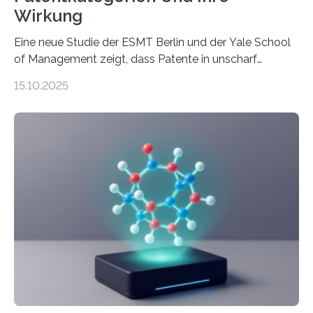
Wirkung
Eine neue Studie der ESMT Berlin und der Yale School
of Management zeigt, dass Patente in unscharf
abgegrenzten, sich überlappenden Kategorien deutlich
15.10.2025
häufiger zu bahnbrechenden Innovationen führen und
langfristig größeren wirtschaftlichen Wert schaffen als
solche in klar definierten Bereichen. Bahnbrechende
Erfindungen entstehen besonders dann, wenn
Wissenskategorien verschwimmen. Das zeigt neue
Forschung von Gianluca Carnabuci, Professor of
Organizational Behavior an der ESMT Berlin, und
Balázs Kovács, Professor an der Yale School of
Management. Die Forscher kommen zu dem Schluss,
dass Patente…