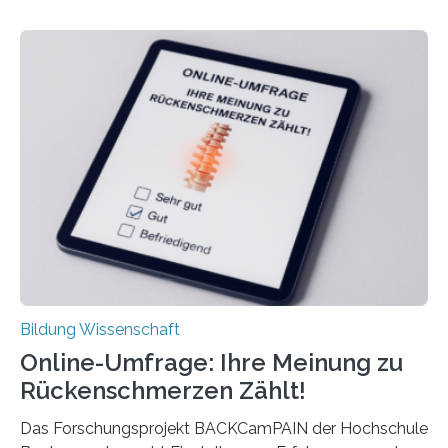
nach der Geburt durchschnittlich fast 30.000 Euro
weniger als gleichaltrige Frauen noch ohne Kinder – mit
langfristigen Auswirkungen auf Karriere und die spätere
Rente. Bisherige Schätzungen lagen bei rund 20.000
Euro und damit etwa 30 Prozent zu niedrig. Zu diesem
Ergebnis kommt eine neue Studie des ZEW Mannheim
mit der Universität Tilburg. „Werden Frauen unter 30
Jahren erstmals…
Bildung Wissenschaft
Online-Umfrage: Ihre Meinung zu
Rückenschmerzen Zählt!
Das Forschungsprojekt BACKCamPAIN der Hochschule