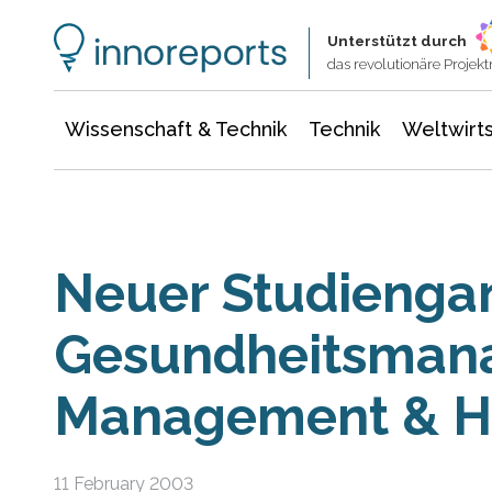
Wissenschaft & Technik
Informationstechnologie
Energie & Elektrotechnik
Unterstützt durch
das revolutionäre Proje
Wissenschaft & Technik
Technik
Weltwirts
Neuer Studieng
Gesundheitsman
Management & H
11 February 2003