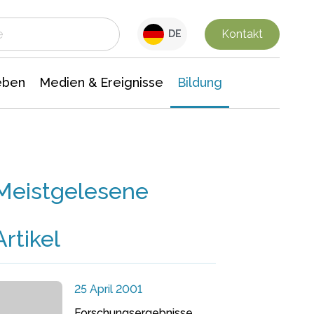
 Leben
Medien & Ereignisse
Interdisziplinäre Forschung
Veranstaltungsnachrichten
n Chemie
Gesellschaftswissenschaften
Kontakt
DE
eben
Medien & Ereignisse
Bildung
Meistgelesene
Artikel
25 April 2001
Forschungsergebnisse