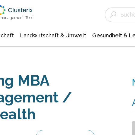
Landwirtschaft & Umwelt
Gesundheit &
Agrar- Forstwissenschaften
Unternehmensmeldungen
Biowissenschafte
Ökologie Umwelt- Naturschutz
ktmanagement-Tool
chaft
Landwirtschaft & Umwelt
Gesundheit & L
ang MBA
agement /
ealth