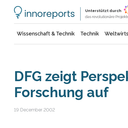
Wissenschaft & Technik
Informationstechnologie
Energie & Elektrotechnik
Unterstützt durch
das revolutionäre Proje
Wissenschaft & Technik
Technik
Weltwirts
DFG zeigt Perspe
Forschung auf
19 December 2002