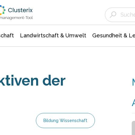
Landwirtschaft & Umwelt
Gesundheit &
Agrar- Forstwissenschaften
Unternehmensmeldungen
Biowissenschafte
Ökologie Umwelt- Naturschutz
ktmanagement-Tool
chaft
Landwirtschaft & Umwelt
Gesundheit & L
ktiven der
Bildung Wissenschaft