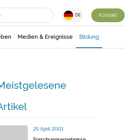
 Leben
Medien & Ereignisse
Interdisziplinäre Forschung
Veranstaltungsnachrichten
n Chemie
Gesellschaftswissenschaften
Kontakt
DE
eben
Medien & Ereignisse
Bildung
Meistgelesene
Artikel
25 April 2001
Forschungsergebnisse