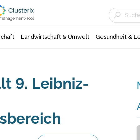
Landwirtschaft & Umwelt
Gesundheit &
Agrar- Forstwissenschaften
Unternehmensmeldungen
Biowissenschafte
Ökologie Umwelt- Naturschutz
ktmanagement-Tool
chaft
Landwirtschaft & Umwelt
Gesundheit & L
t 9. Leibniz-
sbereich