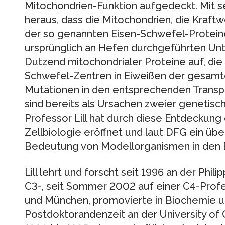
Mitochondrien-Funktion aufgedeckt. Mit s
heraus, dass die Mitochondrien, die Kraftwe
der so genannten Eisen-Schwefel-Protein
ursprünglich an Hefen durchgeführten Un
Dutzend mitochondrialer Proteine auf, die
Schwefel-Zentren in Eiweißen der gesamt
Mutationen in den entsprechenden Trans
sind bereits als Ursachen zweier genetisc
Professor Lill hat durch diese Entdeckung 
Zellbiologie eröffnet und laut DFG ein üb
Bedeutung von Modellorganismen in den B
Lill lehrt und forscht seit 1996 an der Phili
C3-, seit Sommer 2002 auf einer C4-Profes
und München, promovierte in Biochemie un
Postdoktorandenzeit an der University of C