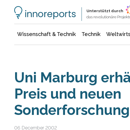
Wissenschaft & Technik
Informationstechnologie
Energie & Elektrotechnik
Unterstützt durch
das revolutionäre Proje
Wissenschaft & Technik
Technik
Weltwirts
Uni Marburg erhäl
Preis und neuen
Sonderforschung
06 December 2002