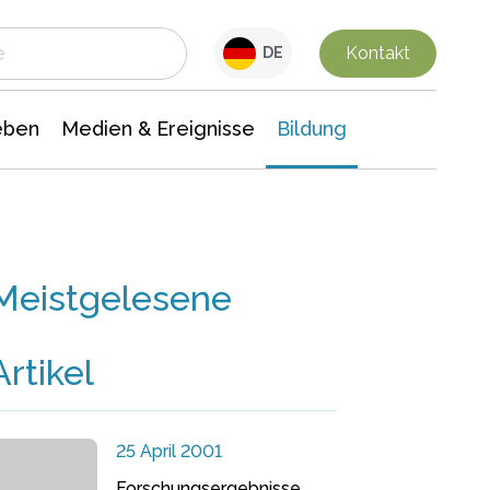
 Leben
Medien & Ereignisse
Interdisziplinäre Forschung
Veranstaltungsnachrichten
n Chemie
Gesellschaftswissenschaften
Kontakt
DE
eben
Medien & Ereignisse
Bildung
Meistgelesene
Artikel
25 April 2001
Forschungsergebnisse