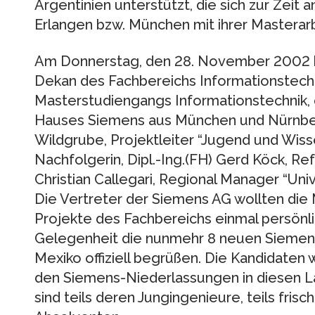
Argentinien unterstützt, die sich zur Zeit
Erlangen bzw. München mit ihrer Masterar
Am Donnerstag, den 28. November 2002 ko
Dekan des Fachbereichs Informationstechn
Masterstudiengangs Informationstechnik, 
Hauses Siemens aus München und Nürnber
Wildgrube, Projektleiter “Jugend und Wisse
Nachfolgerin, Dipl.-Ing.(FH) Gerd Köck, R
Christian Callegari, Regional Manager “Univ
Die Vertreter der Siemens AG wollten die M
Projekte des Fachbereichs einmal persönli
Gelegenheit die nunmehr 8 neuen Siemens-
Mexiko offiziell begrüßen. Die Kandidaten 
den Siemens-Niederlassungen in diesen 
sind teils deren Jungingenieure, teils fri