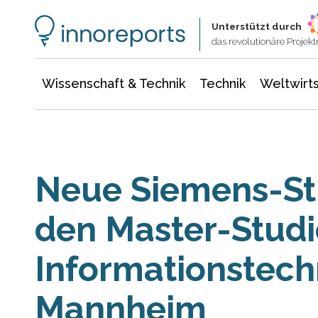
Wissenschaft & Technik
Informationstechnologie
Energie & Elektrotechnik
Unterstützt durch
das revolutionäre Proje
Wissenschaft & Technik
Technik
Weltwirts
Neue Siemens-Sti
den Master-Stud
Informationstech
Mannheim