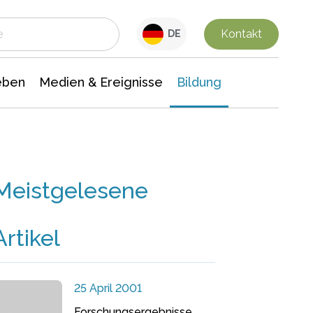
 Leben
Medien & Ereignisse
Interdisziplinäre Forschung
Veranstaltungsnachrichten
n Chemie
Gesellschaftswissenschaften
Kontakt
DE
eben
Medien & Ereignisse
Bildung
Meistgelesene
Artikel
25 April 2001
Forschungsergebnisse