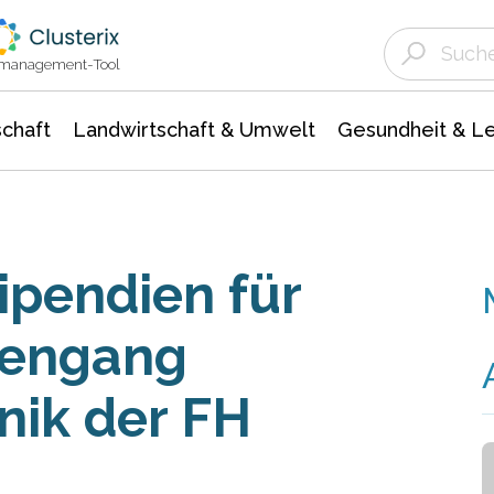
Landwirtschaft & Umwelt
Gesundheit &
Agrar- Forstwissenschaften
Unternehmensmeldungen
Biowissenschafte
Ökologie Umwelt- Naturschutz
ktmanagement-Tool
chaft
Landwirtschaft & Umwelt
Gesundheit & L
pendien für
iengang
nik der FH