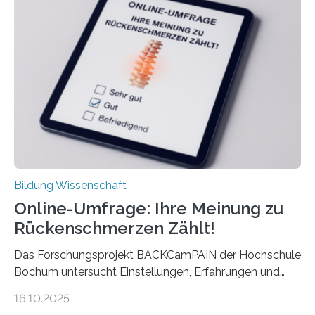
Rente. Bisherige Schätzungen lagen bei rund 20.000
Euro und damit etwa 30 Prozent zu niedrig. Zu diesem
Ergebnis kommt eine neue Studie des ZEW Mannheim
mit der Universität Tilburg. „Werden Frauen unter 30
Jahren erstmals…
Bildung Wissenschaft
Online-Umfrage: Ihre Meinung zu
Rückenschmerzen Zählt!
Das Forschungsprojekt BACKCamPAIN der Hochschule
Bochum untersucht Einstellungen, Erfahrungen und
Mythen rund um Rückenschmerzen. Rückenschmerzen
16.10.2025
gehören zu den häufigsten gesundheitlichen