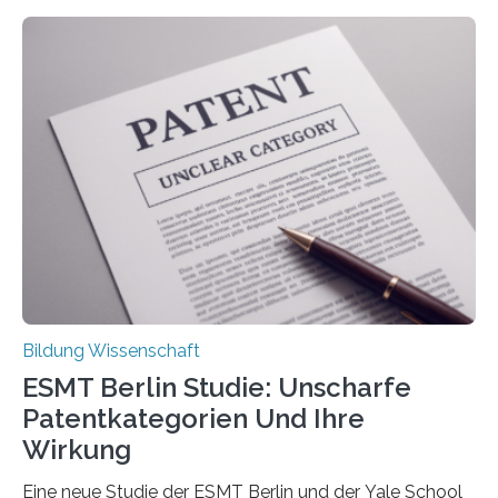
Beschwerden in Deutschland. Doch wie Menschen über
Rückenschmerzen denken und welche Erfahrungen sie
damit gemacht haben, kann entscheidend
beeinflussen, wie Schmerzen verlaufen und welche
Therapien wirken. Diese individuellen Überzeugungen
stehen im Mittelpunkt einer aktuellen Studie der
Hochschule Bochum. Im Rahmen des
Promotionsprojekts „BACKCamPAIN“ führt die
Doktorandin Deborah Jost (Hochschule Bochum,
Promotionskolleg NRW) derzeit eine Online-Umfrage
durch. Ziel ist es, herauszufinden,…
Bildung Wissenschaft
ESMT Berlin Studie: Unscharfe
Patentkategorien Und Ihre
Wirkung
Eine neue Studie der ESMT Berlin und der Yale School