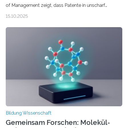
of Management zeigt, dass Patente in unscharf
abgegrenzten, sich überlappenden Kategorien deutlich
15.10.2025
häufiger zu bahnbrechenden Innovationen führen und
langfristig größeren wirtschaftlichen Wert schaffen als
solche in klar definierten Bereichen. Bahnbrechende
Erfindungen entstehen besonders dann, wenn
Wissenskategorien verschwimmen. Das zeigt neue
Forschung von Gianluca Carnabuci, Professor of
Organizational Behavior an der ESMT Berlin, und
Balázs Kovács, Professor an der Yale School of
Management. Die Forscher kommen zu dem Schluss,
dass Patente…
Bildung Wissenschaft
Gemeinsam Forschen: Molekül-