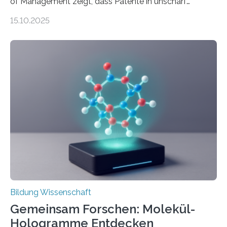
of Management zeigt, dass Patente in unscharf
abgegrenzten, sich überlappenden Kategorien deutlich
15.10.2025
häufiger zu bahnbrechenden Innovationen führen und
langfristig größeren wirtschaftlichen Wert schaffen als
solche in klar definierten Bereichen. Bahnbrechende
Erfindungen entstehen besonders dann, wenn
Wissenskategorien verschwimmen. Das zeigt neue
Forschung von Gianluca Carnabuci, Professor of
Organizational Behavior an der ESMT Berlin, und
Balázs Kovács, Professor an der Yale School of
Management. Die Forscher kommen zu dem Schluss,
dass Patente…
Bildung Wissenschaft
Gemeinsam Forschen: Molekül-
Hologramme Entdecken