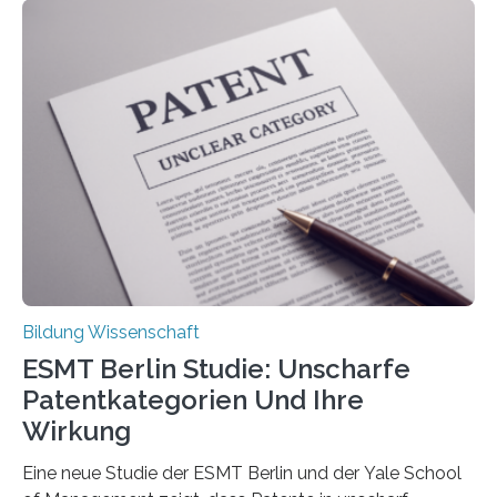
Rückenschmerzen denken und welche Erfahrungen sie
damit gemacht haben, kann entscheidend
beeinflussen, wie Schmerzen verlaufen und welche
Therapien wirken. Diese individuellen Überzeugungen
stehen im Mittelpunkt einer aktuellen Studie der
Hochschule Bochum. Im Rahmen des
Promotionsprojekts „BACKCamPAIN“ führt die
Doktorandin Deborah Jost (Hochschule Bochum,
Promotionskolleg NRW) derzeit eine Online-Umfrage
durch. Ziel ist es, herauszufinden,…
Bildung Wissenschaft
ESMT Berlin Studie: Unscharfe
Patentkategorien Und Ihre
Wirkung
Eine neue Studie der ESMT Berlin und der Yale School