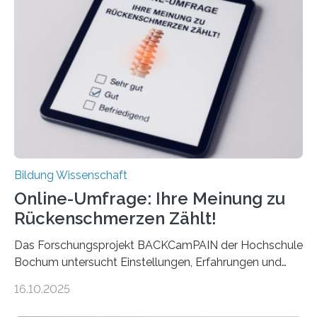
Euro und damit etwa 30 Prozent zu niedrig. Zu diesem
Ergebnis kommt eine neue Studie des ZEW Mannheim
mit der Universität Tilburg. „Werden Frauen unter 30
Jahren erstmals…
Bildung Wissenschaft
Online-Umfrage: Ihre Meinung zu
Rückenschmerzen Zählt!
Das Forschungsprojekt BACKCamPAIN der Hochschule
Bochum untersucht Einstellungen, Erfahrungen und
Mythen rund um Rückenschmerzen. Rückenschmerzen
16.10.2025
gehören zu den häufigsten gesundheitlichen
Beschwerden in Deutschland. Doch wie Menschen über