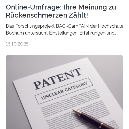
Online-Umfrage: Ihre Meinung zu
Rückenschmerzen Zählt!
Das Forschungsprojekt BACKCamPAIN der Hochschule
Bochum untersucht Einstellungen, Erfahrungen und
Mythen rund um Rückenschmerzen. Rückenschmerzen
16.10.2025
gehören zu den häufigsten gesundheitlichen
Beschwerden in Deutschland. Doch wie Menschen über
Rückenschmerzen denken und welche Erfahrungen sie
damit gemacht haben, kann entscheidend
beeinflussen, wie Schmerzen verlaufen und welche
Therapien wirken. Diese individuellen Überzeugungen
stehen im Mittelpunkt einer aktuellen Studie der
Hochschule Bochum. Im Rahmen des
Promotionsprojekts „BACKCamPAIN“ führt die
Doktorandin Deborah Jost (Hochschule Bochum,
Promotionskolleg NRW) derzeit eine Online-Umfrage
durch. Ziel ist es, herauszufinden,…