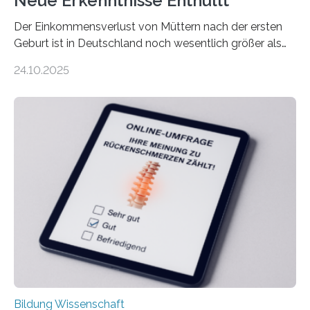
Neue Erkenntnisse Enthüllt
Der Einkommensverlust von Müttern nach der ersten
Geburt ist in Deutschland noch wesentlich größer als
bisher angenommen. Mütter verdienen im vierten Jahr
24.10.2025
nach der Geburt durchschnittlich fast 30.000 Euro
weniger als gleichaltrige Frauen noch ohne Kinder – mit
langfristigen Auswirkungen auf Karriere und die spätere
Rente. Bisherige Schätzungen lagen bei rund 20.000
Euro und damit etwa 30 Prozent zu niedrig. Zu diesem
Ergebnis kommt eine neue Studie des ZEW Mannheim
mit der Universität Tilburg. „Werden Frauen unter 30
Jahren erstmals…
Bildung Wissenschaft