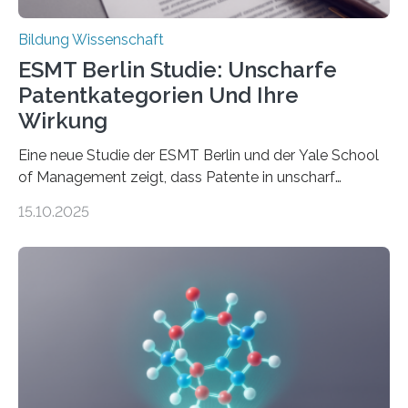
Bildung Wissenschaft
ESMT Berlin Studie: Unscharfe
Patentkategorien Und Ihre
Wirkung
Eine neue Studie der ESMT Berlin und der Yale School
of Management zeigt, dass Patente in unscharf
abgegrenzten, sich überlappenden Kategorien deutlich
15.10.2025
häufiger zu bahnbrechenden Innovationen führen und
langfristig größeren wirtschaftlichen Wert schaffen als
solche in klar definierten Bereichen. Bahnbrechende
Erfindungen entstehen besonders dann, wenn
Wissenskategorien verschwimmen. Das zeigt neue
Forschung von Gianluca Carnabuci, Professor of
Organizational Behavior an der ESMT Berlin, und
Balázs Kovács, Professor an der Yale School of
Management. Die Forscher kommen zu dem Schluss,