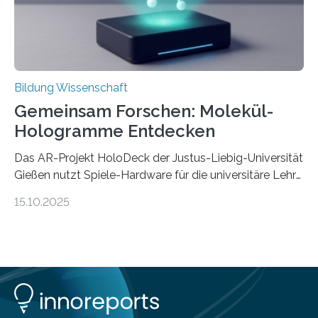
dass Patente…
Bildung Wissenschaft
Gemeinsam Forschen: Molekül-
Hologramme Entdecken
Das AR-Projekt HoloDeck der Justus-Liebig-Universität
Gießen nutzt Spiele-Hardware für die universitäre Lehre
Die vor allem aus Computer- und Handyspielen
15.10.2025
bekannte Augmented-Reality-Technologie (AR) hält
Einzug in universitäre Lehre: Das an der Justus-Liebig-
Universität Gießen geförderte Projekt „HoloDeck:
Molekulare Hologramme in der Lehre“ ermöglicht es,
komplexe molekulare Zusammenhänge sichtbar zu
machen. Mehrere Personen können dabei gemeinsam
auf einer speziellen faltbaren Arbeitsoberfläche ein