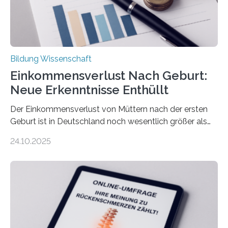
Bildung Wissenschaft
Einkommensverlust Nach Geburt:
Neue Erkenntnisse Enthüllt
Der Einkommensverlust von Müttern nach der ersten
Geburt ist in Deutschland noch wesentlich größer als
bisher angenommen. Mütter verdienen im vierten Jahr
24.10.2025
nach der Geburt durchschnittlich fast 30.000 Euro
weniger als gleichaltrige Frauen noch ohne Kinder – mit
langfristigen Auswirkungen auf Karriere und die spätere
Rente. Bisherige Schätzungen lagen bei rund 20.000
Euro und damit etwa 30 Prozent zu niedrig. Zu diesem
Ergebnis kommt eine neue Studie des ZEW Mannheim
mit der Universität Tilburg. „Werden Frauen unter 30