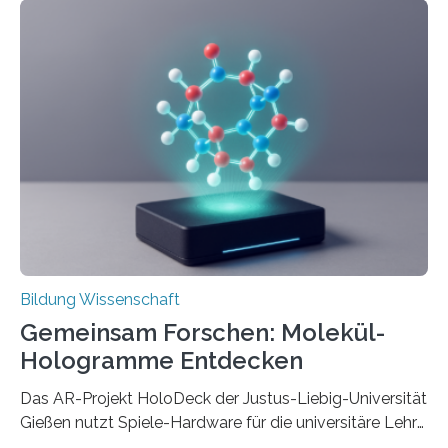
solche in klar definierten Bereichen. Bahnbrechende
Erfindungen entstehen besonders dann, wenn
Wissenskategorien verschwimmen. Das zeigt neue
Forschung von Gianluca Carnabuci, Professor of
Organizational Behavior an der ESMT Berlin, und
Balázs Kovács, Professor an der Yale School of
Management. Die Forscher kommen zu dem Schluss,
dass Patente…
Bildung Wissenschaft
Gemeinsam Forschen: Molekül-
Hologramme Entdecken
Das AR-Projekt HoloDeck der Justus-Liebig-Universität
Gießen nutzt Spiele-Hardware für die universitäre Lehre
Die vor allem aus Computer- und Handyspielen