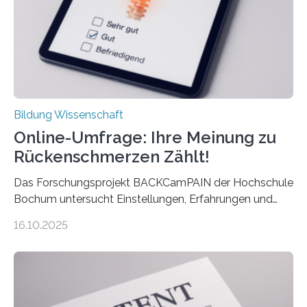
Jahren erstmals…
Bildung Wissenschaft
Online-Umfrage: Ihre Meinung zu
Rückenschmerzen Zählt!
Das Forschungsprojekt BACKCamPAIN der Hochschule
Bochum untersucht Einstellungen, Erfahrungen und
Mythen rund um Rückenschmerzen. Rückenschmerzen
16.10.2025
gehören zu den häufigsten gesundheitlichen
Beschwerden in Deutschland. Doch wie Menschen über
Rückenschmerzen denken und welche Erfahrungen sie
damit gemacht haben, kann entscheidend
beeinflussen, wie Schmerzen verlaufen und welche