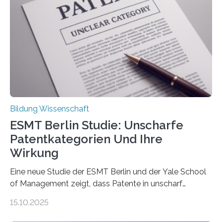
Therapien wirken. Diese individuellen Überzeugungen
stehen im Mittelpunkt einer aktuellen Studie der
Hochschule Bochum. Im Rahmen des
Promotionsprojekts „BACKCamPAIN“ führt die
Doktorandin Deborah Jost (Hochschule Bochum,
Promotionskolleg NRW) derzeit eine Online-Umfrage
durch. Ziel ist es, herauszufinden,…
Bildung Wissenschaft
ESMT Berlin Studie: Unscharfe
Patentkategorien Und Ihre
Wirkung
Eine neue Studie der ESMT Berlin und der Yale School
of Management zeigt, dass Patente in unscharf
abgegrenzten, sich überlappenden Kategorien deutlich
15.10.2025
häufiger zu bahnbrechenden Innovationen führen und
langfristig größeren wirtschaftlichen Wert schaffen als