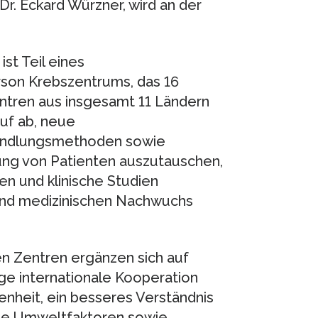
r. Eckard Würzner, wird an der
st Teil eines
son Krebszentrums, das 16
ntren aus insgesamt 11 Ländern
auf ab, neue
andlungsmethoden sowie
uung von Patienten auszutauschen,
 und klinische Studien
und medizinischen Nachwuchs
 Zentren ergänzen sich auf
nge internationale Kooperation
enheit, ein besseres Verständnis
kale Umweltfaktoren sowie