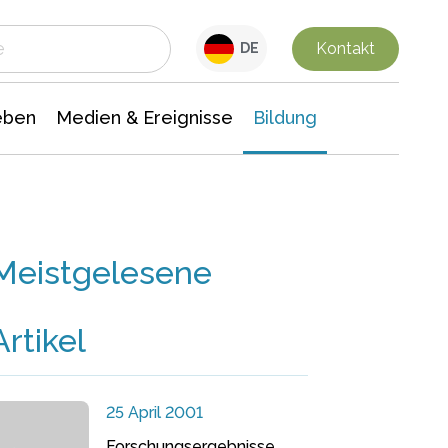
 Leben
Medien & Ereignisse
Interdisziplinäre Forschung
Veranstaltungsnachrichten
n Chemie
Gesellschaftswissenschaften
Kontakt
DE
eben
Medien & Ereignisse
Bildung
Meistgelesene
Artikel
25 April 2001
Forschungsergebnisse