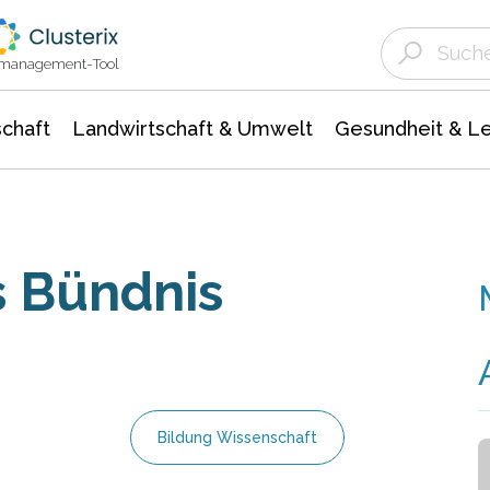
Landwirtschaft & Umwelt
Gesundheit &
Agrar- Forstwissenschaften
Unternehmensmeldungen
Biowissenschafte
Ökologie Umwelt- Naturschutz
ktmanagement-Tool
chaft
Landwirtschaft & Umwelt
Gesundheit & L
s Bündnis
Bildung Wissenschaft