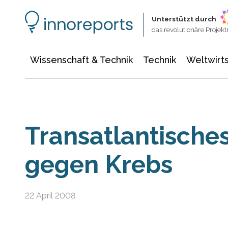
Wissenschaft & Technik
Informationstechnologie
Energie & Elektrotechnik
Unterstützt durch
das revolutionäre Proje
Wissenschaft & Technik
Technik
Weltwirts
Transatlantische
gegen Krebs
22 April 2008