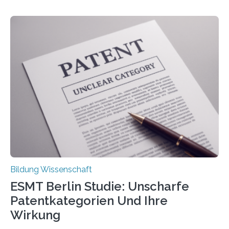
gehören zu den häufigsten gesundheitlichen
Beschwerden in Deutschland. Doch wie Menschen über
Rückenschmerzen denken und welche Erfahrungen sie
damit gemacht haben, kann entscheidend
beeinflussen, wie Schmerzen verlaufen und welche
Therapien wirken. Diese individuellen Überzeugungen
stehen im Mittelpunkt einer aktuellen Studie der
Hochschule Bochum. Im Rahmen des
Promotionsprojekts „BACKCamPAIN“ führt die
Doktorandin Deborah Jost (Hochschule Bochum,
Promotionskolleg NRW) derzeit eine Online-Umfrage
durch. Ziel ist es, herauszufinden,…
Bildung Wissenschaft
ESMT Berlin Studie: Unscharfe
Patentkategorien Und Ihre
Wirkung