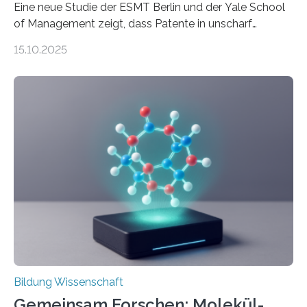
Eine neue Studie der ESMT Berlin und der Yale School
of Management zeigt, dass Patente in unscharf
abgegrenzten, sich überlappenden Kategorien deutlich
15.10.2025
häufiger zu bahnbrechenden Innovationen führen und
langfristig größeren wirtschaftlichen Wert schaffen als
solche in klar definierten Bereichen. Bahnbrechende
Erfindungen entstehen besonders dann, wenn
Wissenskategorien verschwimmen. Das zeigt neue
Forschung von Gianluca Carnabuci, Professor of
Organizational Behavior an der ESMT Berlin, und
Balázs Kovács, Professor an der Yale School of
Management. Die Forscher kommen zu dem Schluss,
dass Patente…
Bildung Wissenschaft
Gemeinsam Forschen: Molekül-