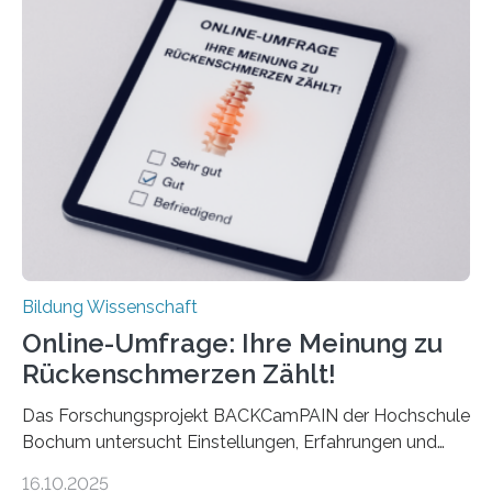
Rente. Bisherige Schätzungen lagen bei rund 20.000
Euro und damit etwa 30 Prozent zu niedrig. Zu diesem
Ergebnis kommt eine neue Studie des ZEW Mannheim
mit der Universität Tilburg. „Werden Frauen unter 30
Jahren erstmals…
Bildung Wissenschaft
Online-Umfrage: Ihre Meinung zu
Rückenschmerzen Zählt!
Das Forschungsprojekt BACKCamPAIN der Hochschule
Bochum untersucht Einstellungen, Erfahrungen und
Mythen rund um Rückenschmerzen. Rückenschmerzen
16.10.2025