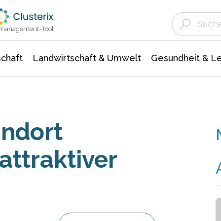
Landwirtschaft & Umwelt
Gesundheit &
Agrar- Forstwissenschaften
Unternehmensmeldungen
Biowissenschafte
Ökologie Umwelt- Naturschutz
ktmanagement-Tool
chaft
Landwirtschaft & Umwelt
Gesundheit & L
andort
attraktiver