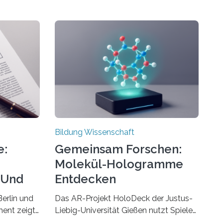
Bildung Wissenschaft
e:
Gemeinsam Forschen:
Molekül-Hologramme
 Und
Entdecken
erlin und
Das AR-Projekt HoloDeck der Justus-
ent zeigt,
Liebig-Universität Gießen nutzt Spiele-
Hardware für die universitäre Lehre Die