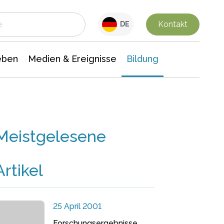
 Leben
Medien & Ereignisse
Interdisziplinäre Forschung
Veranstaltungsnachrichten
n Chemie
Gesellschaftswissenschaften
Kontakt
DE
eben
Medien & Ereignisse
Bildung
Meistgelesene
Artikel
25 April 2001
Forschungsergebnisse