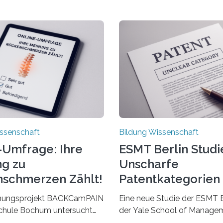
ssenschaft
Bildung Wissenschaft
-Umfrage: Ihre
ESMT Berlin Studi
g zu
Unscharfe
schmerzen Zählt!
Patentkategorien
Ihre Wirkung
hungsprojekt BACKCamPAIN
Eine neue Studie der ESMT B
chule Bochum untersucht
der Yale School of Managem
gen, Erfahrungen und Mythen
dass Patente in unscharf