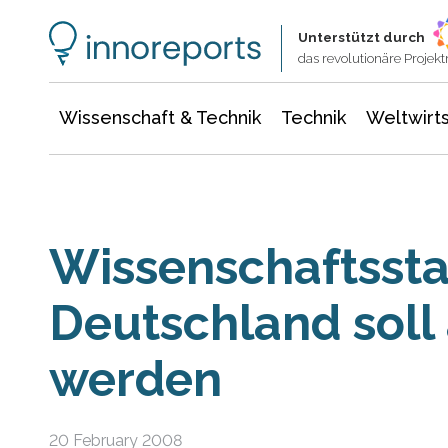
Wissenschaft & Technik
Informationstechnologie
Energie & Elektrotechnik
Unterstützt durch
das revolutionäre Proje
Wissenschaft & Technik
Technik
Weltwirts
Wissenschaftsst
Deutschland soll 
werden
20 February 2008