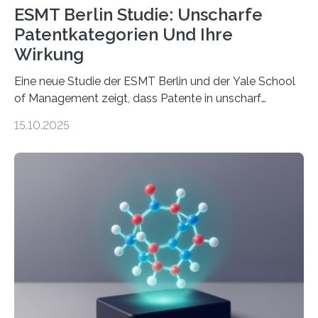
ESMT Berlin Studie: Unscharfe
Patentkategorien Und Ihre
Wirkung
Eine neue Studie der ESMT Berlin und der Yale School
of Management zeigt, dass Patente in unscharf
abgegrenzten, sich überlappenden Kategorien deutlich
15.10.2025
häufiger zu bahnbrechenden Innovationen führen und
langfristig größeren wirtschaftlichen Wert schaffen als
solche in klar definierten Bereichen. Bahnbrechende
Erfindungen entstehen besonders dann, wenn
Wissenskategorien verschwimmen. Das zeigt neue
Forschung von Gianluca Carnabuci, Professor of
Organizational Behavior an der ESMT Berlin, und
Balázs Kovács, Professor an der Yale School of
Management. Die Forscher kommen zu dem Schluss,
dass Patente…