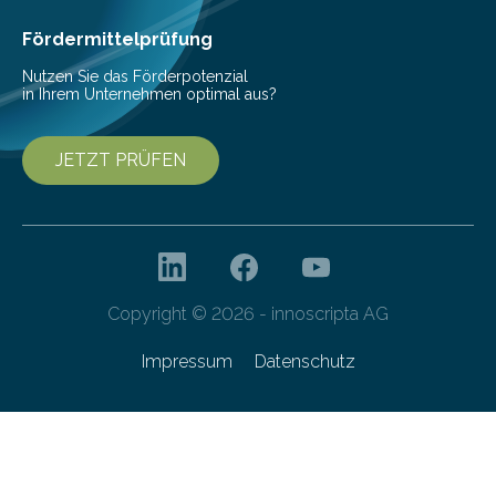
betrachten. In diesem Wintersemester erhalten
interessierte Studierende bei zwei Terminen…
Fördermittelprüfung
Nutzen Sie das Förderpotenzial
in Ihrem Unternehmen optimal aus?
JETZT PRÜFEN
Copyright © 2026 - innoscripta AG
Impressum
Datenschutz