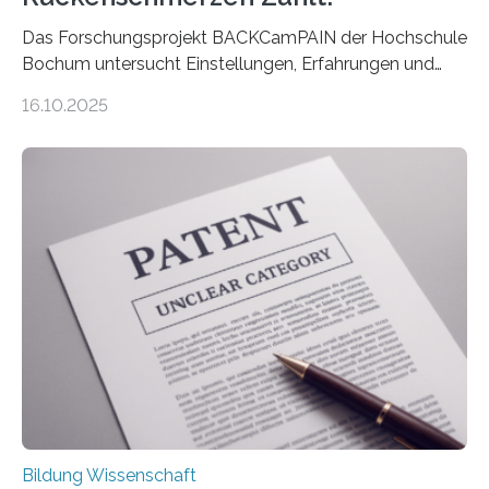
Das Forschungsprojekt BACKCamPAIN der Hochschule
Bochum untersucht Einstellungen, Erfahrungen und
Mythen rund um Rückenschmerzen. Rückenschmerzen
16.10.2025
gehören zu den häufigsten gesundheitlichen
Beschwerden in Deutschland. Doch wie Menschen über
Rückenschmerzen denken und welche Erfahrungen sie
damit gemacht haben, kann entscheidend
beeinflussen, wie Schmerzen verlaufen und welche
Therapien wirken. Diese individuellen Überzeugungen
stehen im Mittelpunkt einer aktuellen Studie der
Hochschule Bochum. Im Rahmen des
Promotionsprojekts „BACKCamPAIN“ führt die
Doktorandin Deborah Jost (Hochschule Bochum,
Promotionskolleg NRW) derzeit eine Online-Umfrage
durch. Ziel ist es, herauszufinden,…
Bildung Wissenschaft