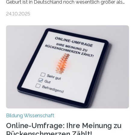
Geburt ist in Deutschland noch wesentlich größer als
bisher angenommen. Mütter verdienen im vierten Jahr
24.10.2025
nach der Geburt durchschnittlich fast 30.000 Euro
weniger als gleichaltrige Frauen noch ohne Kinder – mit
langfristigen Auswirkungen auf Karriere und die spätere
Rente. Bisherige Schätzungen lagen bei rund 20.000
Euro und damit etwa 30 Prozent zu niedrig. Zu diesem
Ergebnis kommt eine neue Studie des ZEW Mannheim
mit der Universität Tilburg. „Werden Frauen unter 30
Jahren erstmals…
Bildung Wissenschaft
Online-Umfrage: Ihre Meinung zu
Rückenschmerzen Zählt!